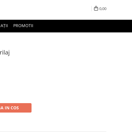
0,00
AȚII
PROMOTII
ilaj
A IN COS