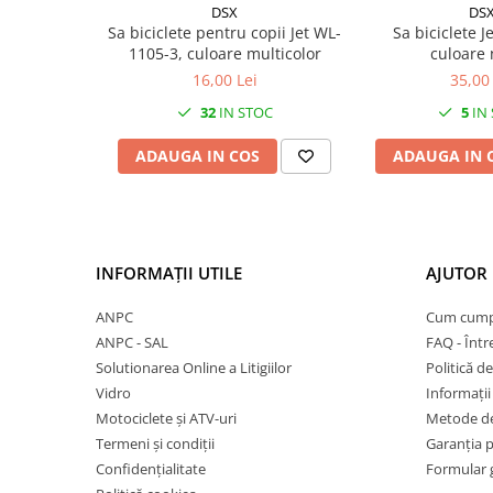
Mufe de incarcare
DSX
DS
Sa biciclete pentru copii Jet WL-
Sa biciclete J
Piese trotinete
1105-3, culoare multicolor
culoare
Placute frana trotinete
16,00 Lei
35,00 
Protectii, huse si plastice trotinete
32
IN STOC
5
IN
Roti trotinete electrice
ADAUGA IN COS
ADAUGA IN 
Scule
Anvelope-Camere
Anvelope
10"
INFORMAȚII UTILE
AJUTOR 
12" - 12.5"
ANPC
Cum cump
14"
ANPC - SAL
FAQ - Într
16"
Solutionarea Online a Litigiilor
Politică de
18"
Vidro
Informații 
20"
Motociclete și ATV-uri
Metode de
24"
Termeni și condiții
Garanția 
Confidențialitate
Formular 
26"