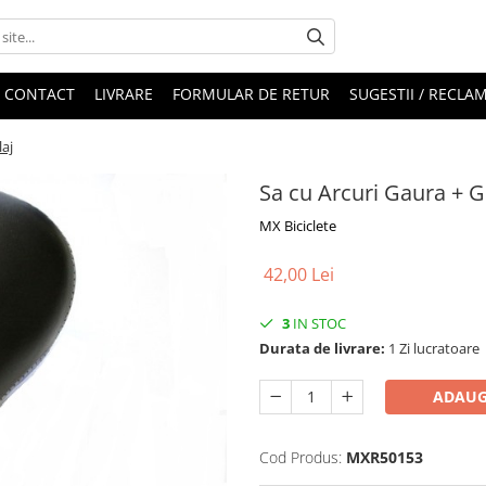
CONTACT
LIVRARE
FORMULAR DE RETUR
SUGESTII / RECLAM
laj
Sa cu Arcuri Gaura + Gr
MX Biciclete
42,00 Lei
3
IN STOC
Durata de livrare:
1 Zi lucratoare
ADAUG
Cod Produs:
MXR50153