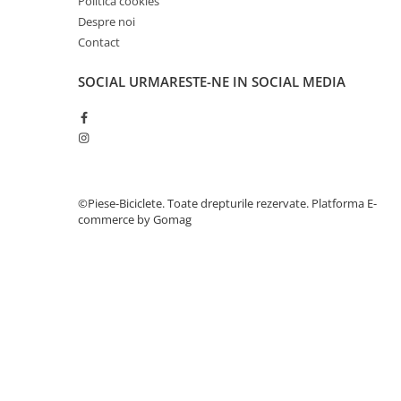
Politică cookies
27"-27.5"
Despre noi
28"
Contact
29"
700"
SOCIAL
URMARESTE-NE IN SOCIAL MEDIA
Camere
10"
12" - 12.5"
14"
16"
©Piese-Biciclete. Toate drepturile rezervate.
Platforma E-
18"
commerce by Gomag
20"
22"
24"
26"
27"-27.5"
28"
29"