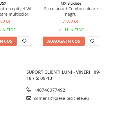
DSX
MX Biciclete
entru copii Jet WL-
Sa cu arcuri Combo culoare
Sa bicic
oare multicolor
negru
cu
,00 Lei
31,00 Lei
4
IN STOC
15
IN STOC
N COS
ADAUGA IN COS
ADAUG
SUPORT CLIENTI
LUNI - VINERI : 09-
18 / S: 09-13
+40746077492
comenzi@piese-biciclete.eu