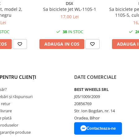
X
DSX
et, model 2,
Sa biciclete Jet WL-1105-1
Sa biciclete p
 negru
1105-5, cul
17,00 Lei
Lei
16
 STOC
38
IN STOC
2
COS
ADAUGA IN COS
ADAUGA I
PENTRU CLIENȚI
DATE COMERCIALE
ăr?
BEST WHEELS SRL
ebări și răspunsuri
J05/1009/2009
 retur
20856769
livrare
Str. Ion Bogdan, nr. 14
 plată
Oradea, Bihor
produselor
Contacteaza-ne
garanție produse