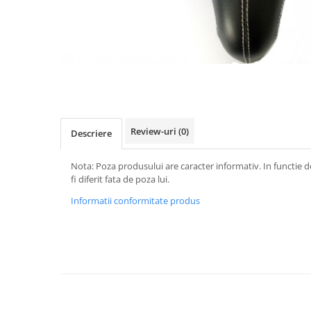
Vehicule Electrice
Scutere
Triciclete
Piese vehicule electrice
Anvelope biciclete/scuter electrice
Anvelope trotinete
Review-uri
(0)
Descriere
Aripi trotinete
Baterii
Nota: Poza produsului are caracter informativ. In functie d
fi diferit fata de poza lui.
Camere biciclete electrice
Informatii conformitate produs
Camere trotinete
Discuri frana trotinete
Diverse piese
Far trotineta
Menete trotinete