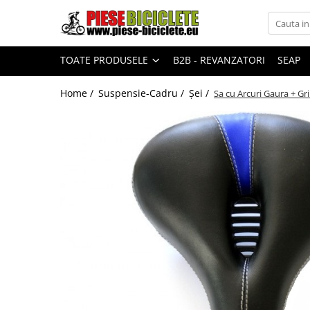
Toate Produsele
TOATE PRODUSELE
B2B - REVANZATORI
SEAP
Biciclete
Biciclete fara pedale
Home /
Suspensie-Cadru /
Șei /
Sa cu Arcuri Gaura + Gri
City
Copii
Cursiere
Mountain Bike
Pliabile
Role
Skateboard
Trekking
Triciclete
Trotinete