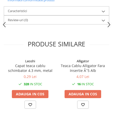
Informatii conformitate produs
Caracteristici
Review-uri
(0)
PRODUSE SIMILARE
Leoshi
Alligator
Capat teaca cablu
Teaca Cablu Alligator Fara
schimbator 4.3 mm, metal
Insertie Ã˜5 Alb
0,29 Lei
4,07 Lei
328
IN STOC
16
IN STOC
ADAUGA IN COS
ADAUGA IN COS