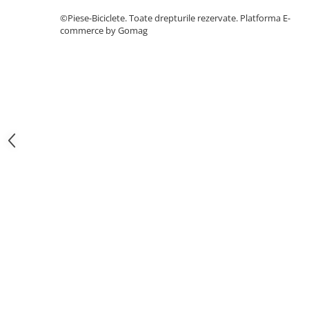
7"
©Piese-Biciclete. Toate drepturile rezervate.
Platforma E-
700"
commerce by Gomag
8" - 8.5"
Protecții Camere
Vulcanizare
Transmisie & Accesorii
Accesorii Transmisie
Angrenaje
Apărătoare Lanț
Ax Pedalier
Braț Pedale
Casete
Cuvete
Ghidaj/Întinzător Lanț
Lanț