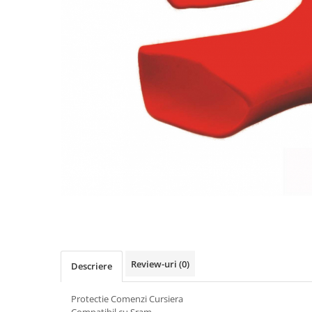
Vehicule Electrice
Scutere
Triciclete
Piese vehicule electrice
Anvelope biciclete/scuter electrice
Anvelope trotinete
Aripi trotinete
Baterii
Camere biciclete electrice
Camere trotinete
Discuri frana trotinete
Diverse piese
Review-uri
(0)
Descriere
Far trotineta
Menete trotinete
Protectie Comenzi Cursiera
Compatibil cu Sram