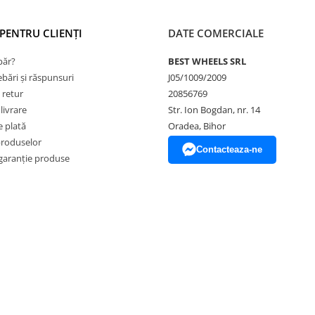
PENTRU CLIENȚI
DATE COMERCIALE
ăr?
BEST WHEELS SRL
ebări și răspunsuri
J05/1009/2009
 retur
20856769
livrare
Str. Ion Bogdan, nr. 14
 plată
Oradea, Bihor
produselor
Contacteaza-ne
garanție produse