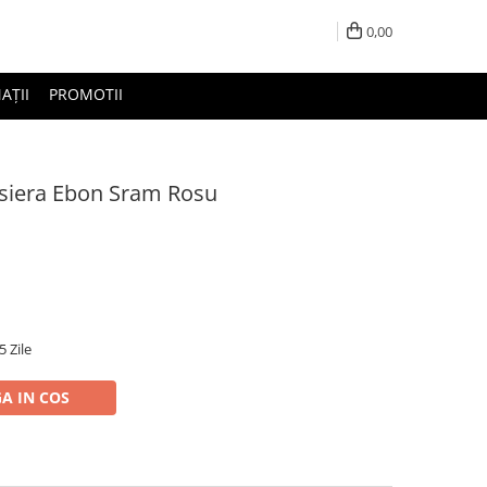
0,00
AȚII
PROMOTII
rsiera Ebon Sram Rosu
5 Zile
A IN COS