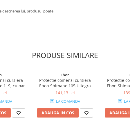
e descrierea lui, produsul poate
PRODUSE SIMILARE
n
Ebon
nzi cursiera
Protectie comenzi cursiera
Protectie c
 11S, culoare
Ebon Shimano 105 Ultegra
Ebon Shiman
ru
6600, culoare negru
culoa
 Lei
141,13 Lei
139
MANDA
LA COMANDA
LA
COS
ADAUGA IN COS
ADAUGA I