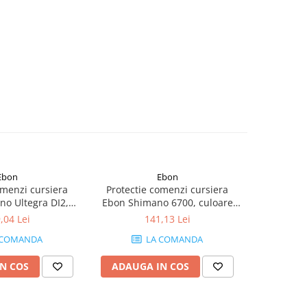
Ebon
Ebon
omenzi cursiera
Protectie comenzi cursiera
Protecti
o Ultegra DI2,
Ebon Shimano 6700, culoare
Ebo
re negru
negru
,04 Lei
141,13 Lei
 COMANDA
LA COMANDA
N COS
ADAUGA IN COS
ADAUG