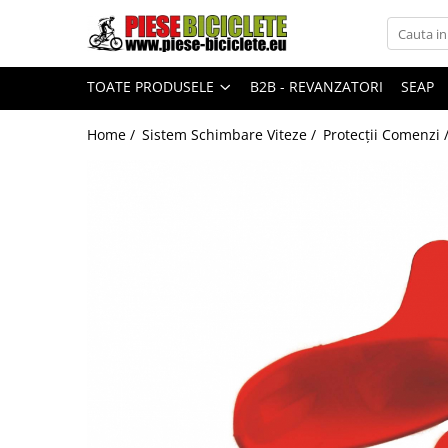
Toate Produsele
TOATE PRODUSELE
B2B - REVANZATORI
SEAP
Biciclete
Biciclete fara pedale
Home /
Sistem Schimbare Viteze /
Protecții Comenzi 
City
Copii
Cursiere
Mountain Bike
Pliabile
Role
Skateboard
Trekking
Triciclete
Trotinete