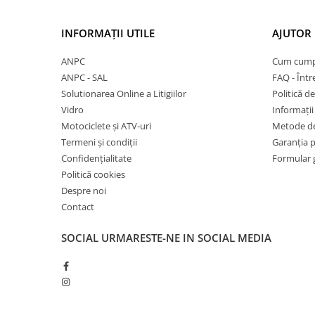
27"-27.5"
28"
INFORMAȚII UTILE
AJUTOR 
29"
700"
ANPC
Cum cump
Camere
ANPC - SAL
FAQ - Într
Solutionarea Online a Litigiilor
Politică de
10"
Vidro
Informații 
12" - 12.5"
Motociclete și ATV-uri
Metode de
14"
Termeni și condiții
Garanția 
16"
Confidențialitate
Formular 
18"
Politică cookies
20"
Despre noi
Contact
22"
24"
SOCIAL
URMARESTE-NE IN SOCIAL MEDIA
26"
27"-27.5"
28"
29"