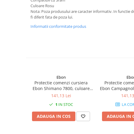
Mufe de incarcare
Culoare Rosu
Piese trotinete
Nota: Poza produsului are caracter informativ. In functie d
fi diferit fata de poza lui.
Placute frana trotinete
Informatii conformitate produs
Protectii, huse si plastice trotinete
Roti trotinete electrice
Scule
Anvelope-Camere
Anvelope
10"
Ebon
Ebo
12" - 12.5"
Protectie comenzi cursiera
Protectie come
Ebon Shimano 7800, culoare
Ebon Campagnolo
14"
negru
neg
141,13 Lei
141,13
16"
1
IN STOC
LA CO
18"
20"
ADAUGA IN COS
ADAUGA IN 
24"
26"