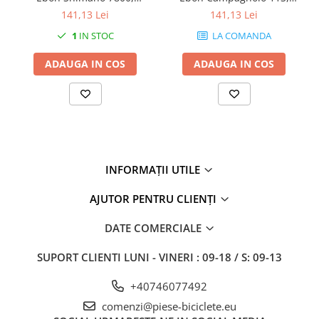
culoare negru
culoare negru
141,13 Lei
141,13 Lei
1
IN STOC
LA COMANDA
ADAUGA IN COS
ADAUGA IN COS
INFORMAȚII UTILE
AJUTOR PENTRU CLIENȚI
DATE COMERCIALE
SUPORT CLIENTI
LUNI - VINERI : 09-18 / S: 09-13
+40746077492
comenzi@piese-biciclete.eu