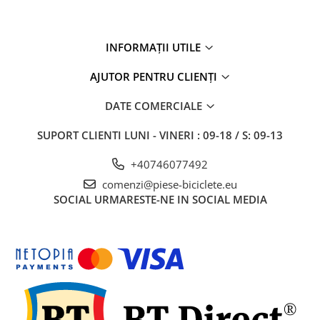
27"-27.5"
28"
29"
INFORMAȚII UTILE
700"
AJUTOR PENTRU CLIENȚI
Camere
10"
DATE COMERCIALE
12" - 12.5"
SUPORT CLIENTI
LUNI - VINERI : 09-18 / S: 09-13
14"
16"
+40746077492
18"
comenzi@piese-biciclete.eu
20"
SOCIAL
URMARESTE-NE IN SOCIAL MEDIA
22"
24"
26"
27"-27.5"
28"
29"