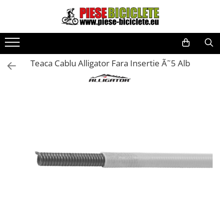
Toate Produsele
Biciclete
Teaca Cablu Alligator Fara Insertie Ã˜5 Alb
Biciclete fara pedale
City
Copii
Cursiere
Mountain Bike
Pliabile
Role
Skateboard
Trekking
Triciclete
Trotinete