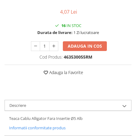
Vehicule Electrice
4,07 Lei
Scutere
Triciclete
16
IN STOC
Durata de livrare:
1 Zi lucratoare
Piese vehicule electrice
Anvelope biciclete/scuter electrice
ADAUGA IN COS
Anvelope trotinete
Cod Produs:
463530055RM
Aripi trotinete
Baterii
Adauga la Favorite
Camere biciclete electrice
Camere trotinete
Discuri frana trotinete
Descriere
Diverse piese
Far trotineta
Teaca Cablu Alligator Fara Insertie Ø5 Alb
Menete trotinete
Informatii conformitate produs