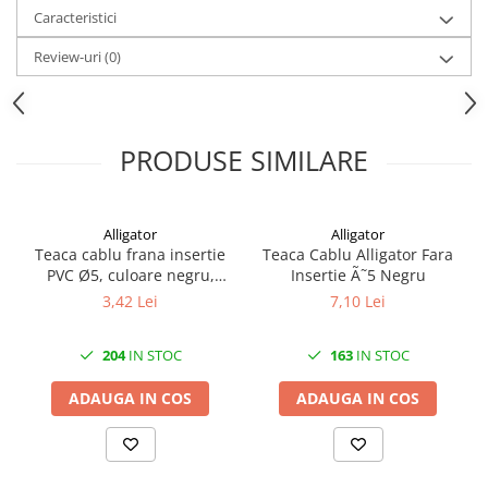
Mufe de incarcare
Caracteristici
Piese trotinete
Review-uri
(0)
Placute frana trotinete
Protectii, huse si plastice trotinete
Roti trotinete electrice
PRODUSE SIMILARE
Scule
Anvelope-Camere
Anvelope
Alligator
Alligator
Teaca cablu frana insertie
Teaca Cablu Alligator Fara
10"
PVC Ø5, culoare negru,
Insertie Ã˜5 Negru
12" - 12.5"
produsul se vinde la metru
3,42 Lei
7,10 Lei
14"
16"
204
IN STOC
163
IN STOC
18"
ADAUGA IN COS
ADAUGA IN COS
20"
24"
26"