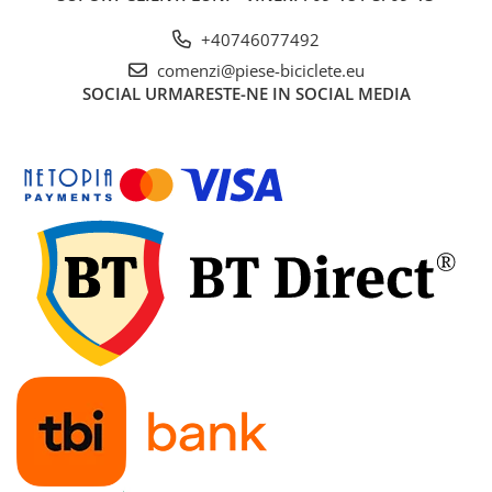
27"-27.5"
28"
+40746077492
29"
comenzi@piese-biciclete.eu
700"
SOCIAL
URMARESTE-NE IN SOCIAL MEDIA
Camere
10"
12" - 12.5"
14"
16"
18"
20"
22"
24"
26"
27"-27.5"
28"
29"