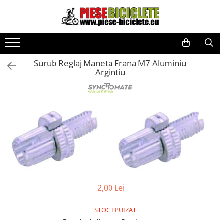
Toate Produsele
Biciclete
Surub Reglaj Maneta Frana M7 Aluminiu
Biciclete fara pedale
Argintiu
City
Copii
Cursiere
Mountain Bike
Pliabile
Role
Skateboard
2,00 Lei
Trekking
Triciclete
STOC EPUIZAT
Trotinete