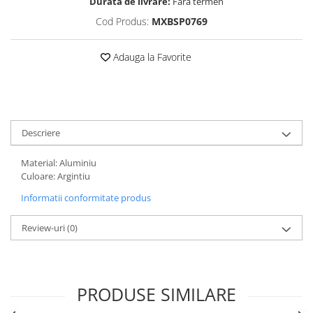
Durata de livrare:
Fara termen
Vehicule Electrice
Cod Produs:
MXBSP0769
Scutere
Adauga la Favorite
Triciclete
Piese vehicule electrice
Anvelope biciclete/scuter electrice
Anvelope trotinete
Descriere
Aripi trotinete
Baterii
Material: Aluminiu
Culoare: Argintiu
Camere biciclete electrice
Informatii conformitate produs
Camere trotinete
Discuri frana trotinete
Review-uri
(0)
Diverse piese
Far trotineta
PRODUSE SIMILARE
Menete trotinete