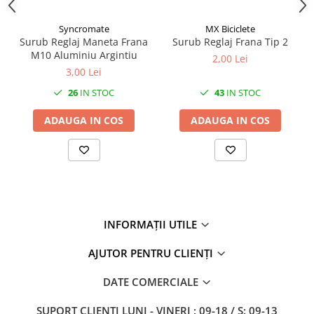
Mufe de incarcare
Piese trotinete
Syncromate
MX Biciclete
Surub Reglaj Maneta Frana
Surub Reglaj Frana Tip 2
Placute frana trotinete
M10 Aluminiu Argintiu
2,00 Lei
Protectii, huse si plastice trotinete
3,00 Lei
Roti trotinete electrice
26
IN STOC
43
IN STOC
Scule
ADAUGA IN COS
ADAUGA IN COS
Anvelope-Camere
Anvelope
10"
12" - 12.5"
14"
INFORMAȚII UTILE
16"
18"
AJUTOR PENTRU CLIENȚI
20"
24"
DATE COMERCIALE
26"
SUPORT CLIENTI
LUNI - VINERI : 09-18 / S: 09-13