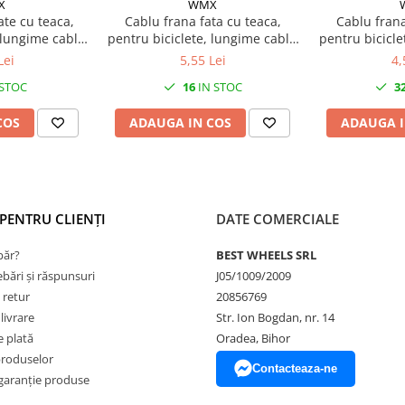
X
WMX
ate cu teaca,
Cablu frana fata cu teaca,
Cablu frana
, lungime cablu
pentru biciclete, lungime cablu
pentru bicicle
gime teaca
1000mm, lungime teaca
670mm, lungi
Lei
5,55 Lei
4,
are turcoaz
850mm, culoare albastru
culoa
 STOC
16
IN STOC
3
COS
ADAUGA IN COS
ADAUGA I
PENTRU CLIENȚI
DATE COMERCIALE
ăr?
BEST WHEELS SRL
ebări și răspunsuri
J05/1009/2009
 retur
20856769
livrare
Str. Ion Bogdan, nr. 14
 plată
Oradea, Bihor
produselor
Contacteaza-ne
garanție produse