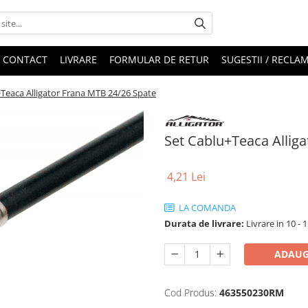
CONTACT
LIVRARE
FORMULAR DE RETUR
SUGESTII / RECLAM
Teaca Alligator Frana MTB 24/26 Spate
Set Cablu+Teaca Allig
4,21 Lei
LA COMANDA
Durata de livrare:
Livrare in 10 - 1
ADAUG
Cod Produs:
463550230RM