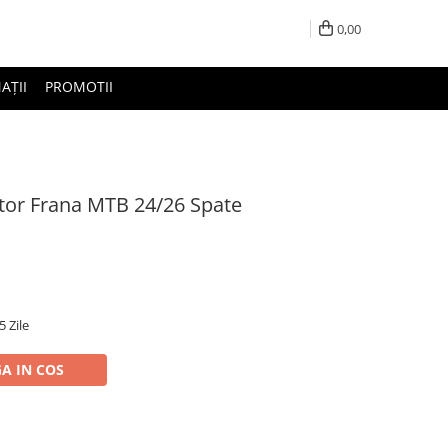
0,00
AȚII
PROMOTII
ator Frana MTB 24/26 Spate
5 Zile
A IN COS