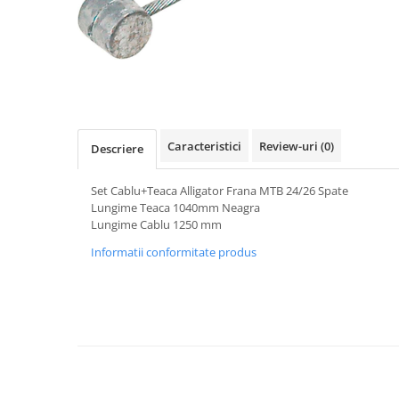
Vehicule Electrice
Scutere
Triciclete
Piese vehicule electrice
Anvelope biciclete/scuter electrice
Caracteristici
Review-uri
(0)
Descriere
Anvelope trotinete
Aripi trotinete
Set Cablu+Teaca Alligator Frana MTB 24/26 Spate
Baterii
Lungime Teaca 1040mm Neagra
Lungime Cablu 1250 mm
Camere biciclete electrice
Informatii conformitate produs
Camere trotinete
Discuri frana trotinete
Diverse piese
Far trotineta
Menete trotinete