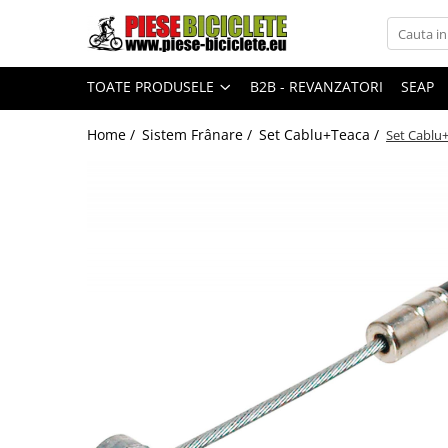
Toate Produsele
TOATE PRODUSELE
B2B - REVANZATORI
SEAP
Biciclete
Biciclete fara pedale
Home /
Sistem Frânare /
Set Cablu+Teaca /
Set Cablu+
City
Copii
Cursiere
Mountain Bike
Pliabile
Role
Skateboard
Trekking
Triciclete
Trotinete