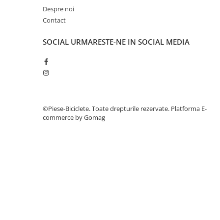
27"-27.5"
Despre noi
28"
Contact
29"
700"
SOCIAL
URMARESTE-NE IN SOCIAL MEDIA
Camere
10"
12" - 12.5"
14"
16"
©Piese-Biciclete. Toate drepturile rezervate.
Platforma E-
commerce by Gomag
18"
20"
22"
24"
26"
27"-27.5"
28"
29"