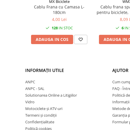
Mufe de incarcare
MX Biciclete
WM
Cablu Frana cu Camasa L-
Cablu frana sp
Piese trotinete
180cm
pentru biciclete
1650mm, lun
Placute frana trotinete
4,00 Lei
8,09 
1500mm, culo
Protectii, huse si plastice trotinete
128
IN STOC
6
IN
Roti trotinete electrice
ADAUGA IN COS
ADAUGA IN 
Scule
Anvelope-Camere
Anvelope
INFORMAȚII UTILE
AJUTOR 
10"
12" - 12.5"
ANPC
Cum cump
14"
ANPC - SAL
FAQ - Într
16"
Solutionarea Online a Litigiilor
Politică de
18"
Vidro
Informații 
Motociclete și ATV-uri
Metode de
20"
Termeni și condiții
Garanția 
24"
Confidențialitate
Formular 
26"
Politică cookies