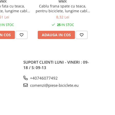
WMX
WMX
 fata cu teaca,
Cablu frana spate cu teaca,
Cablu fra
te, lungime cablu
pentru biciclete, lungime cablu
pentru bici
me teaca 540mm,
1650mm, lungime teaca
1650mm
51 Lei
8,32 Lei
re negru
1500mm, culoare albastru
1500m
2
IN STOC
25
IN STOC
N COS
ADAUGA IN COS
ADAUG
SUPORT CLIENTI
LUNI - VINERI : 09-
18 / S: 09-13
+40746077492
comenzi@piese-biciclete.eu