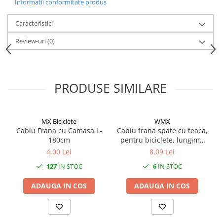
Informatii conformitate produs
Caracteristici
Review-uri
(0)
PRODUSE SIMILARE
MX Biciclete
WMX
Cablu Frana cu Camasa L-
Cablu frana spate cu teaca,
180cm
pentru biciclete, lungime
cablu 1650mm, lungime
4,00 Lei
8,09 Lei
teaca 1500mm, culoare
127
IN STOC
6
IN STOC
turcoaz
ADAUGA IN COS
ADAUGA IN COS