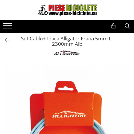
Toate Produsele
Biciclete
Set Cablu+Teaca Alligator Frana 5mm L-
Biciclete fara pedale
2300mm Alb
City
Copii
Cursiere
Mountain Bike
Pliabile
Role
Skateboard
Trekking
Triciclete
Trotinete