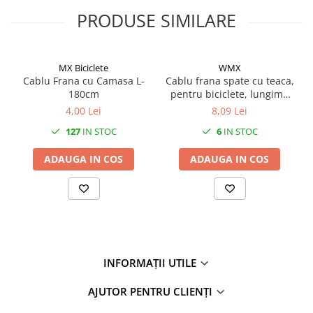
27"-27.5"
PRODUSE SIMILARE
28"
29"
700"
MX Biciclete
WMX
Camere
Cablu Frana cu Camasa L-
Cablu frana spate cu teaca,
180cm
pentru biciclete, lungime
10"
cablu 1650mm, lungime
4,00 Lei
8,09 Lei
12" - 12.5"
teaca 1500mm, culoare
127
IN STOC
6
IN STOC
turcoaz
14"
16"
ADAUGA IN COS
ADAUGA IN COS
18"
20"
22"
24"
26"
27"-27.5"
INFORMAȚII UTILE
28"
AJUTOR PENTRU CLIENȚI
29"