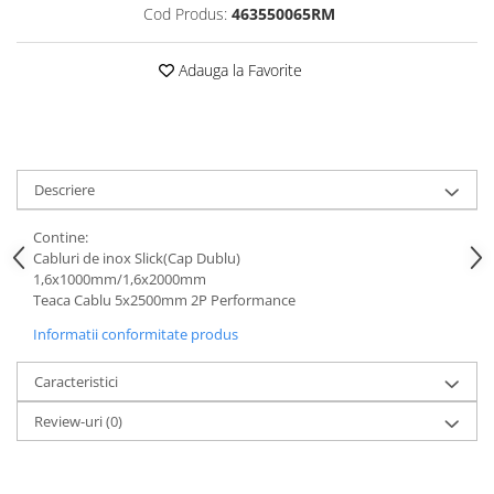
Mufe de incarcare
Cod Produs:
463550065RM
Piese trotinete
Adauga la Favorite
Placute frana trotinete
Protectii, huse si plastice trotinete
Roti trotinete electrice
Scule
Descriere
Anvelope-Camere
Anvelope
Contine:
Cabluri de inox Slick(Cap Dublu)
10"
1,6x1000mm/1,6x2000mm
12" - 12.5"
Teaca Cablu 5x2500mm 2P Performance
14"
Informatii conformitate produs
16"
Caracteristici
18"
20"
Review-uri
(0)
24"
26"