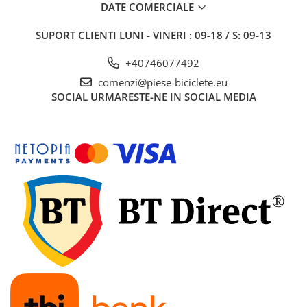
7"
DATE COMERCIALE
700"
SUPORT CLIENTI
LUNI - VINERI : 09-18 / S: 09-13
8" - 8.5"
Protecții Camere
+40746077492
Vulcanizare
comenzi@piese-biciclete.eu
SOCIAL
URMARESTE-NE IN SOCIAL MEDIA
Transmisie & Accesorii
Accesorii Transmisie
Angrenaje
Apărătoare Lanț
Ax Pedalier
Braț Pedale
Casete
Cuvete
Ghidaj/Întinzător Lanț
Lanț