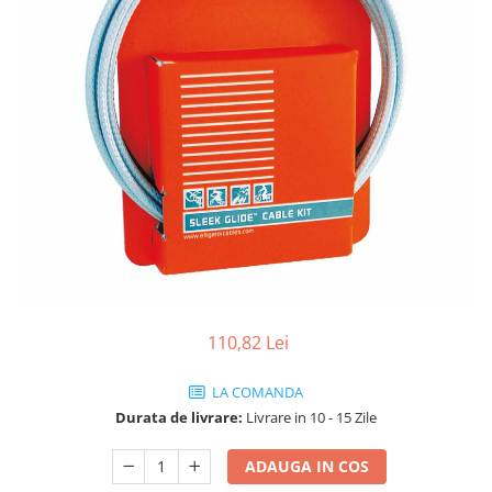
Vehicule Electrice
Scutere
Triciclete
Piese vehicule electrice
Anvelope biciclete/scuter electrice
Anvelope trotinete
Aripi trotinete
Baterii
Camere biciclete electrice
Camere trotinete
110,82 Lei
Discuri frana trotinete
LA COMANDA
Diverse piese
Durata de livrare:
Livrare in 10 - 15 Zile
Far trotineta
Menete trotinete
ADAUGA IN COS