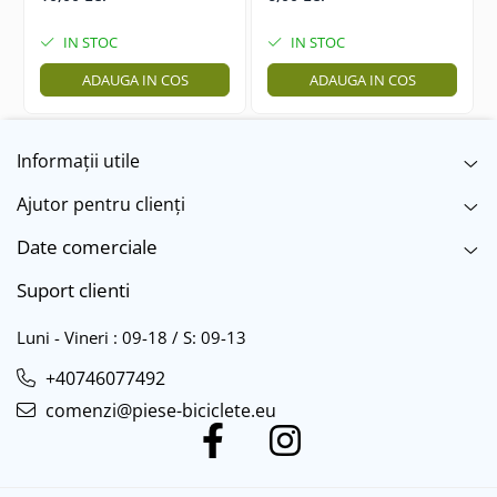
IN STOC
IN STOC
ADAUGA IN COS
ADAUGA IN COS
Informații utile
Ajutor pentru clienți
Date comerciale
Suport clienti
Luni - Vineri : 09-18 / S: 09-13
+40746077492
comenzi@piese-biciclete.eu