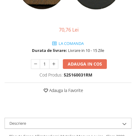
Vehicule Electrice
Scutere
Triciclete
70,76 Lei
Piese vehicule electrice
Anvelope biciclete/scuter electrice
LA COMANDA
Durata de livrare:
Livrare in 10 - 15 Zile
Anvelope trotinete
Aripi trotinete
ADAUGA IN COS
Baterii
Cod Produs:
525160031RM
Camere biciclete electrice
Camere trotinete
Adauga la Favorite
Discuri frana trotinete
Diverse piese
Far trotineta
Descriere
Menete trotinete