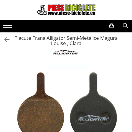
Toate Produsele
Biciclete
Placute Frana Alligator Semi-Metalice Magura
Biciclete fara pedale
Louise , Clara
City
Copii
Cursiere
Mountain Bike
Pliabile
Role
Skateboard
Trekking
Triciclete
Trotinete