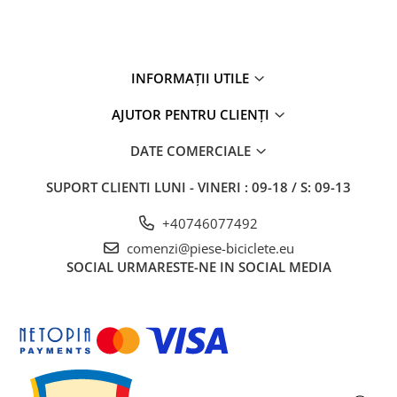
27"-27.5"
28"
29"
700"
INFORMAȚII UTILE
Camere
AJUTOR PENTRU CLIENȚI
10"
12" - 12.5"
DATE COMERCIALE
14"
SUPORT CLIENTI
LUNI - VINERI : 09-18 / S: 09-13
16"
18"
+40746077492
20"
comenzi@piese-biciclete.eu
22"
SOCIAL
URMARESTE-NE IN SOCIAL MEDIA
24"
26"
27"-27.5"
28"
29"