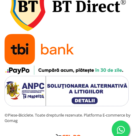
7"
700"
8" - 8.5"
Protecții Camere
Vulcanizare
Transmisie & Accesorii
Accesorii Transmisie
Angrenaje
Apărătoare Lanț
Ax Pedalier
Braț Pedale
Casete
Cuvete
©Piese-Biciclete. Toate drepturile rezervate.
Platforma E-commerce by
Ghidaj/Întinzător Lanț
Gomag
Lanț