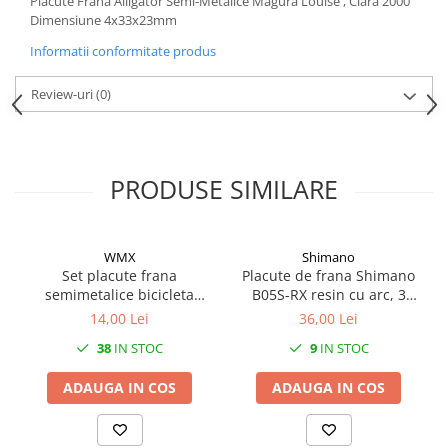
Placute Frana Alligator Semi-Metalice Magura Louise , Clara 2000
Mufe de incarcare
Dimensiune 4x33x23mm
Piese trotinete
Informatii conformitate produs
Placute frana trotinete
Review-uri
(0)
Protectii, huse si plastice trotinete
Roti trotinete electrice
Scule
PRODUSE SIMILARE
Anvelope-Camere
Anvelope
10"
WMX
Shimano
12" - 12.5"
Set placute frana
Placute de frana Shimano
semimetalice bicicleta
B05S-RX resin cu arc, 3
14"
Shimano Deore BRM515
tipuri de split pin
14,00 Lei
36,00 Lei
16"
38
IN STOC
9
IN STOC
18"
20"
ADAUGA IN COS
ADAUGA IN COS
24"
26"