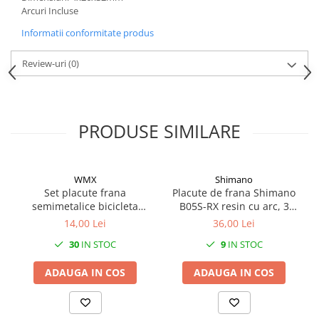
Arcuri Incluse
Informatii conformitate produs
Review-uri
(0)
PRODUSE SIMILARE
WMX
Shimano
Set placute frana
Placute de frana Shimano
semimetalice bicicleta
B05S-RX resin cu arc, 3
Shimano Deore BRM515
tipuri de split pin
14,00 Lei
36,00 Lei
30
IN STOC
9
IN STOC
ADAUGA IN COS
ADAUGA IN COS