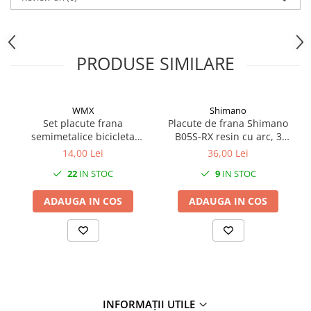
PRODUSE SIMILARE
WMX
Shimano
Set placute frana
Placute de frana Shimano
semimetalice bicicleta
B05S-RX resin cu arc, 3
Shimano Deore BRM515
tipuri de split pin
14,00 Lei
36,00 Lei
22
IN STOC
9
IN STOC
ADAUGA IN COS
ADAUGA IN COS
INFORMAȚII UTILE