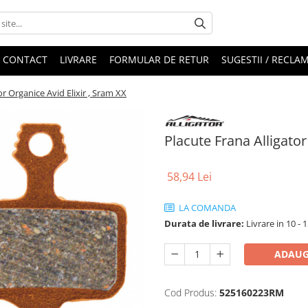
CONTACT
LIVRARE
FORMULAR DE RETUR
SUGESTII / RECLAM
or Organice Avid Elixir , Sram XX
Placute Frana Alligator
58,94 Lei
LA COMANDA
Durata de livrare:
Livrare in 10 - 1
ADAUG
Cod Produs:
525160223RM