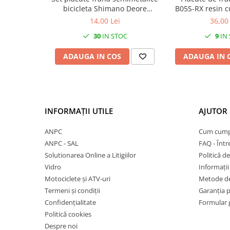
Mufe de incarcare
bicicleta Shimano Deore
B05S-RX resin cu
Piese trotinete
BRM515
de spli
14,00 Lei
36,00 
Placute frana trotinete
30
IN STOC
9
IN
Protectii, huse si plastice trotinete
ADAUGA IN COS
ADAUGA IN 
Roti trotinete electrice
Scule
Anvelope-Camere
Anvelope
INFORMAȚII UTILE
AJUTOR 
10"
ANPC
Cum cump
12" - 12.5"
ANPC - SAL
FAQ - Într
14"
Solutionarea Online a Litigiilor
Politică de
16"
Vidro
Informații 
Motociclete și ATV-uri
Metode de
18"
Termeni și condiții
Garanția 
20"
Confidențialitate
Formular 
24"
Politică cookies
26"
Despre noi