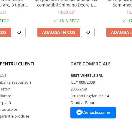
 arc, 3 tipuri
compatibil Shimano Deore LX
Semi-meta
t pin
BR-M655,Saint XT 04-07, XTR
IOX/NO
Lei
14,00 Lei
15
03-07
 STOC
13
IN STOC
1
COS
ADAUGA IN COS
ADAUGA I
PENTRU CLIENȚI
DATE COMERCIALE
ăr?
BEST WHEELS SRL
ebări și răspunsuri
J05/1009/2009
 retur
20856769
livrare
Str. Ion Bogdan, nr. 14
 plată
Oradea, Bihor
produselor
Contacteaza-ne
garanție produse