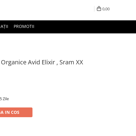
0,00
AȚII
PROMOTII
 Organice Avid Elixir , Sram XX
5 Zile
A IN COS