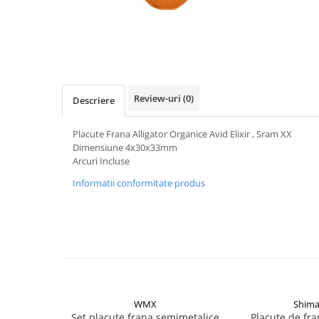
Vehicule Electrice
Scutere
Triciclete
Piese vehicule electrice
Review-uri
(0)
Anvelope biciclete/scuter electrice
Descriere
Anvelope trotinete
Placute Frana Alligator Organice Avid Elixir , Sram XX
Aripi trotinete
Dimensiune 4x30x33mm
Arcuri Incluse
Baterii
Informatii conformitate produs
Camere biciclete electrice
Camere trotinete
Discuri frana trotinete
Diverse piese
Far trotineta
Menete trotinete
WMX
Shim
Set placute frana semimetalice
Placute de fr