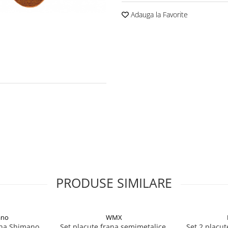
Adauga la Favorite
PRODUSE SIMILARE
ano
WMX
ana Shimano
Set placute frana semimetalice,
Set 2 placut