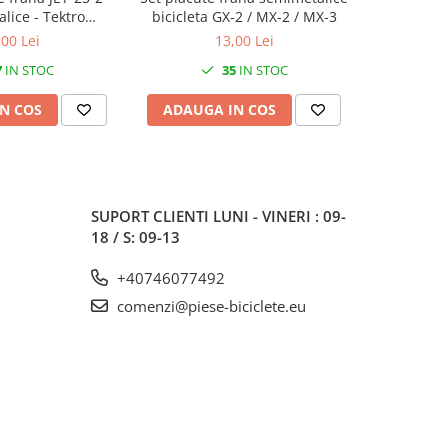
lice - Tektro
bicicleta GX-2 / MX-2 / MX-3
metali
VELA 2010-
M515/M516/
,00 Lei
13,00 Lei
7
IN STOC
35
IN STOC
N COS
ADAUGA IN COS
ADAUG
SUPORT CLIENTI
LUNI - VINERI : 09-
18 / S: 09-13
+40746077492
comenzi@piese-biciclete.eu