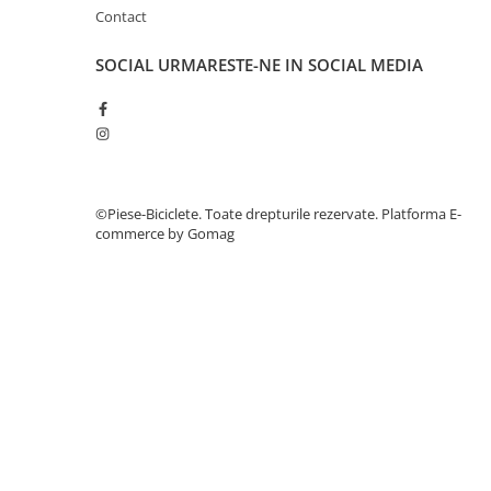
27"-27.5"
Contact
28"
29"
SOCIAL
URMARESTE-NE IN SOCIAL MEDIA
700"
Camere
10"
12" - 12.5"
14"
©Piese-Biciclete. Toate drepturile rezervate.
Platforma E-
commerce by Gomag
16"
18"
20"
22"
24"
26"
27"-27.5"
28"
29"