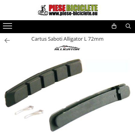
Toate Produsele
Biciclete
Cartus Saboti Alligator L 72mm
Biciclete fara pedale
City
Copii
Cursiere
Mountain Bike
Pliabile
Role
Skateboard
Trekking
Triciclete
Trotinete