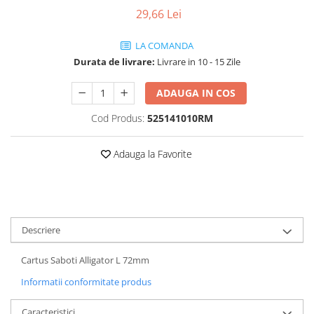
29,66 Lei
Vehicule Electrice
Scutere
LA COMANDA
Triciclete
Durata de livrare:
Livrare in 10 - 15 Zile
Piese vehicule electrice
ADAUGA IN COS
Anvelope biciclete/scuter electrice
Cod Produs:
525141010RM
Anvelope trotinete
Aripi trotinete
Adauga la Favorite
Baterii
Camere biciclete electrice
Camere trotinete
Discuri frana trotinete
Descriere
Diverse piese
Cartus Saboti Alligator L 72mm
Far trotineta
Informatii conformitate produs
Menete trotinete
Caracteristici