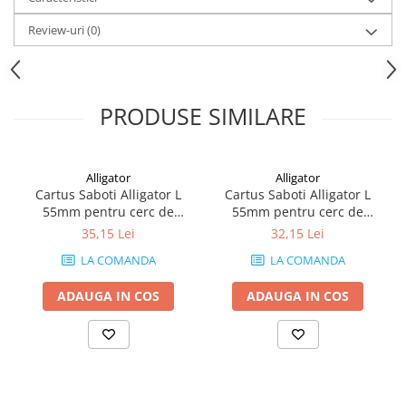
Mufe de incarcare
Review-uri
(0)
Piese trotinete
Placute frana trotinete
Protectii, huse si plastice trotinete
PRODUSE SIMILARE
Roti trotinete electrice
Scule
Anvelope-Camere
Alligator
Alligator
Cartus Saboti Alligator L
Cartus Saboti Alligator L
Anvelope
55mm pentru cerc de
55mm pentru cerc de
10"
carbon
aluminiu
35,15 Lei
32,15 Lei
12" - 12.5"
LA COMANDA
LA COMANDA
14"
16"
ADAUGA IN COS
ADAUGA IN COS
18"
20"
24"
26"