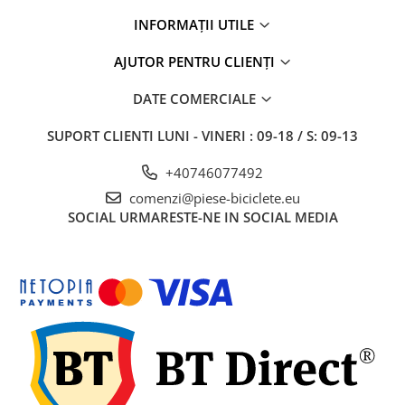
27"-27.5"
INFORMAȚII UTILE
28"
29"
AJUTOR PENTRU CLIENȚI
700"
DATE COMERCIALE
Camere
10"
SUPORT CLIENTI
LUNI - VINERI : 09-18 / S: 09-13
12" - 12.5"
+40746077492
14"
comenzi@piese-biciclete.eu
16"
SOCIAL
URMARESTE-NE IN SOCIAL MEDIA
18"
20"
22"
24"
26"
27"-27.5"
28"
29"