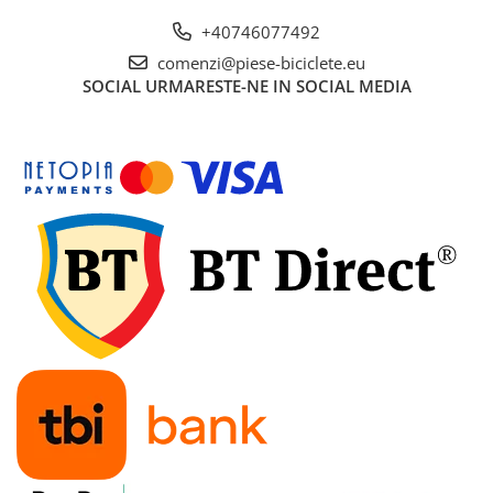
7"
+40746077492
700"
comenzi@piese-biciclete.eu
8" - 8.5"
SOCIAL
URMARESTE-NE IN SOCIAL MEDIA
Protecții Camere
Vulcanizare
Transmisie & Accesorii
Accesorii Transmisie
Angrenaje
Apărătoare Lanț
Ax Pedalier
Braț Pedale
Casete
Cuvete
Ghidaj/Întinzător Lanț
Lanț