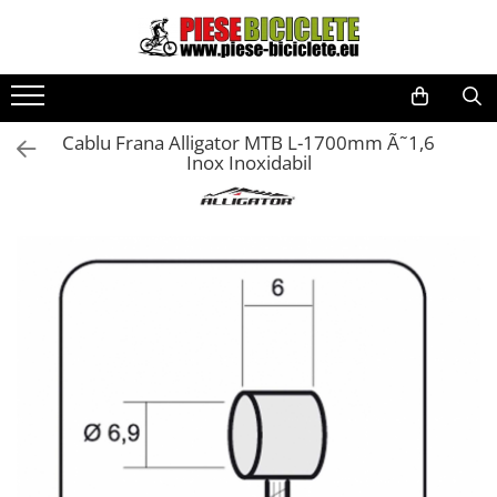
Toate Produsele
Biciclete
Cablu Frana Alligator MTB L-1700mm Ã˜1,6
Biciclete fara pedale
Inox Inoxidabil
City
Copii
Cursiere
Mountain Bike
Pliabile
Role
Skateboard
Trekking
Triciclete
Trotinete