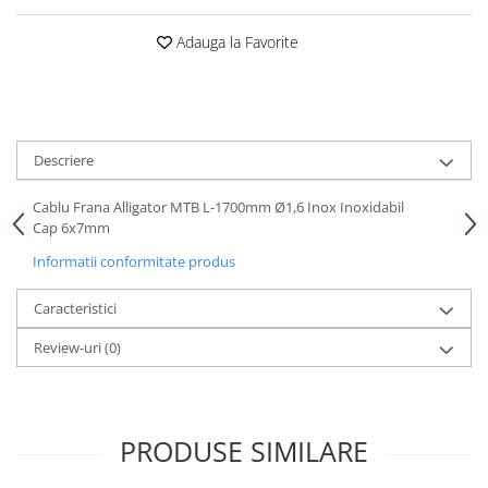
Mufe de incarcare
Piese trotinete
Adauga la Favorite
Placute frana trotinete
Protectii, huse si plastice trotinete
Roti trotinete electrice
Descriere
Scule
Anvelope-Camere
Cablu Frana Alligator MTB L-1700mm Ø1,6 Inox Inoxidabil
Cap 6x7mm
Anvelope
Informatii conformitate produs
10"
12" - 12.5"
Caracteristici
14"
Review-uri
(0)
16"
18"
20"
24"
PRODUSE SIMILARE
26"