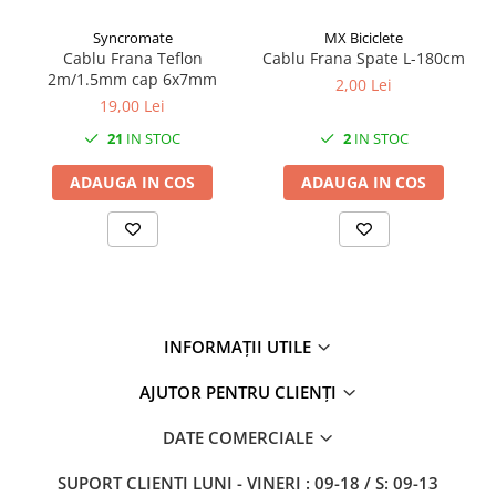
27"-27.5"
28"
Syncromate
MX Biciclete
Cablu Frana Teflon
Cablu Frana Spate L-180cm
29"
2m/1.5mm cap 6x7mm
2,00 Lei
700"
19,00 Lei
Camere
21
IN STOC
2
IN STOC
10"
ADAUGA IN COS
ADAUGA IN COS
12" - 12.5"
14"
16"
18"
20"
22"
INFORMAȚII UTILE
24"
26"
AJUTOR PENTRU CLIENȚI
27"-27.5"
DATE COMERCIALE
28"
29"
SUPORT CLIENTI
LUNI - VINERI : 09-18 / S: 09-13