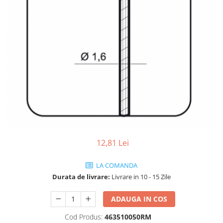
Vehicule Electrice
Scutere
Triciclete
Piese vehicule electrice
Anvelope biciclete/scuter electrice
Anvelope trotinete
Aripi trotinete
Baterii
Camere biciclete electrice
12,81 Lei
Camere trotinete
Discuri frana trotinete
LA COMANDA
Durata de livrare:
Livrare in 10 - 15 Zile
Diverse piese
Far trotineta
ADAUGA IN COS
Menete trotinete
Cod Produs:
463510050RM