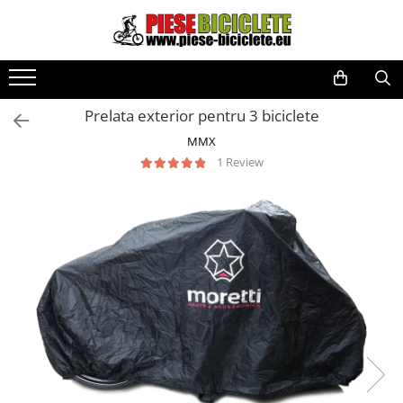
Toate Produsele
Biciclete
Prelata exterior pentru 3 biciclete
Biciclete fara pedale
MMX
City
1 Review
Copii
Cursiere
Mountain Bike
Pliabile
Role
Skateboard
Trekking
Triciclete
Trotinete