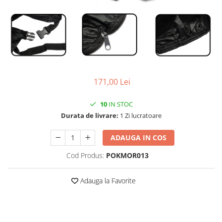
Vehicule Electrice
Scutere
Triciclete
Piese vehicule electrice
Anvelope biciclete/scuter electrice
171,00 Lei
Anvelope trotinete
Aripi trotinete
10
IN STOC
Durata de livrare:
1 Zi lucratoare
Baterii
Camere biciclete electrice
ADAUGA IN COS
Camere trotinete
Cod Produs:
POKMOR013
Discuri frana trotinete
Diverse piese
Adauga la Favorite
Far trotineta
Menete trotinete