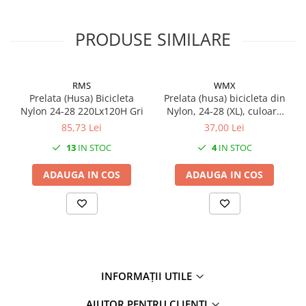
27"-27.5"
28"
PRODUSE SIMILARE
29"
700"
Camere
RMS
WMX
10"
Prelata (Husa) Bicicleta
Prelata (husa) bicicleta din
Nylon 24-28 220Lx120H Gri
Nylon, 24-28 (XL), culoare
12" - 12.5"
gri
85,73 Lei
37,00 Lei
14"
13
IN STOC
4
IN STOC
16"
18"
ADAUGA IN COS
ADAUGA IN COS
20"
22"
24"
26"
27"-27.5"
28"
INFORMAȚII UTILE
29"
AJUTOR PENTRU CLIENȚI