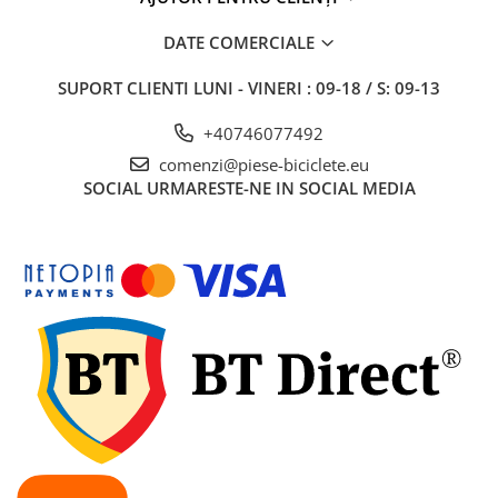
7"
700"
DATE COMERCIALE
8" - 8.5"
SUPORT CLIENTI
LUNI - VINERI : 09-18 / S: 09-13
Protecții Camere
Vulcanizare
+40746077492
Transmisie & Accesorii
comenzi@piese-biciclete.eu
SOCIAL
URMARESTE-NE IN SOCIAL MEDIA
Accesorii Transmisie
Angrenaje
Apărătoare Lanț
Ax Pedalier
Braț Pedale
Casete
Cuvete
Ghidaj/Întinzător Lanț
Lanț