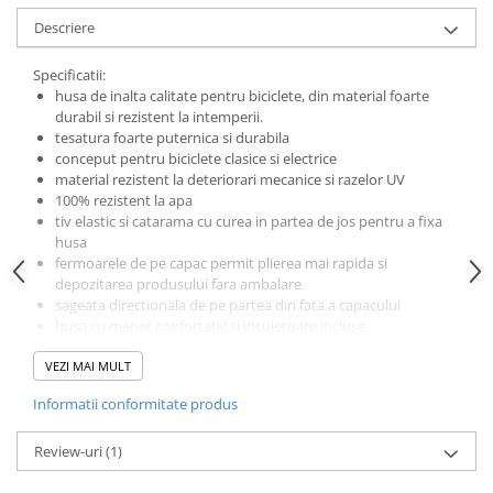
Mufe de incarcare
Descriere
Piese trotinete
Placute frana trotinete
Specificatii:
husa de inalta calitate pentru biciclete, din material foarte
Protectii, huse si plastice trotinete
durabil si rezistent la intemperii.
tesatura foarte puternica si durabila
Roti trotinete electrice
conceput pentru biciclete clasice si electrice
Scule
material rezistent la deteriorari mecanice si razelor UV
100% rezistent la apa
Anvelope-Camere
tiv elastic si catarama cu curea in partea de jos pentru a fixa
Anvelope
husa
fermoarele de pe capac permit plierea mai rapida si
10"
depozitarea produsului fara ambalare
12" - 12.5"
sageata directionala de pe partea din fata a capacului
husa cu maner confortabil si incuietoare incluse
14"
dimensiuni: latime 200 x adancime 80 x inaltime 110 cm
16"
VEZI MAI MULT
culoare negru
18"
In perioadele de umiditate ridicata, vaporii de apa se pot
Informatii conformitate produs
aduna si se pot condensa sub capac. Acest lucru este normal
20"
si nu are nicio legatura cu impermeabilizarea husei
24"
Review-uri
(1)
26"