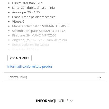
Mufe de incarcare
Furca: Otel stabil, 20"
Jante: 20", duble, din aluminiu
Piese trotinete
Anvelope: 20 x 1.75
Placute frana trotinete
Frane: Frane pe disc mecanice
Viteze: 6
Protectii, huse si plastice trotinete
Maneta schimbator: SHIMANO SL-RS35
Schimbator spate: SHIMANO RD-TY21
Roti trotinete electrice
Pinioane: SHIMANO MF-TZ500
Scule
Angrenaj (foi): 52T x 170 mm, aluminiu
Butuc pedalier: Tip caseta
Anvelope-Camere
Greutate: 12.60 kg
Anvelope
Accesorii: Pedale pliabile, sonerie, pipa pliabila
VEZI MAI MULT
10"
12" - 12.5"
Informatii conformitate produs
14"
Review-uri
(0)
16"
18"
20"
24"
INFORMAȚII UTILE
26"