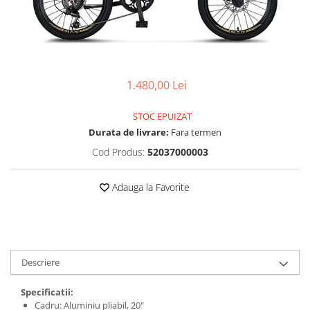
Vehicule Electrice
Scutere
Triciclete
Piese vehicule electrice
1.480,00 Lei
Anvelope biciclete/scuter electrice
STOC EPUIZAT
Anvelope trotinete
Durata de livrare:
Fara termen
Aripi trotinete
Cod Produs:
52037000003
Baterii
Camere biciclete electrice
Adauga la Favorite
Camere trotinete
Discuri frana trotinete
Diverse piese
Descriere
Far trotineta
Menete trotinete
Specificatii:
Cadru: Aluminiu pliabil, 20"