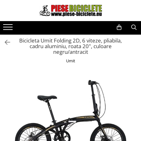
Toate Produsele
Biciclete
Bicicleta Umit Folding 2D, 6 viteze, pliabila,
Biciclete fara pedale
cadru aluminiu, roata 20", culoare
negru/antracit
City
Umit
Copii
Cursiere
Mountain Bike
Pliabile
Role
Skateboard
Trekking
Triciclete
Trotinete