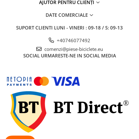
27"-27.5"
AJUTOR PENTRU CLIENȚI
28"
DATE COMERCIALE
29"
700"
SUPORT CLIENTI
LUNI - VINERI : 09-18 / S: 09-13
Camere
+40746077492
10"
comenzi@piese-biciclete.eu
12" - 12.5"
SOCIAL
URMARESTE-NE IN SOCIAL MEDIA
14"
16"
18"
20"
22"
24"
26"
27"-27.5"
28"
29"