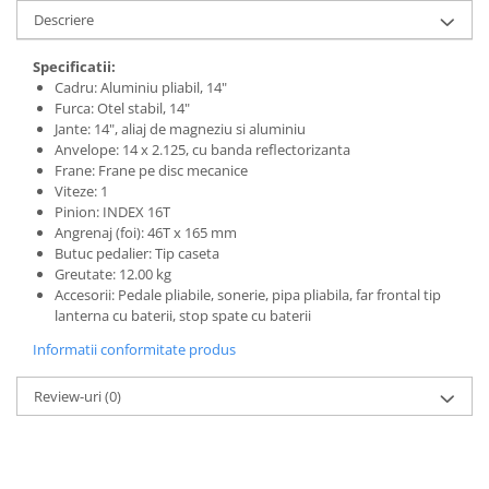
Descriere
Specificatii:
Cadru: Aluminiu pliabil, 14"
Furca: Otel stabil, 14"
Jante: 14", aliaj de magneziu si aluminiu
Anvelope: 14 x 2.125, cu banda reflectorizanta
Frane: Frane pe disc mecanice
Viteze: 1
Pinion: INDEX 16T
Angrenaj (foi): 46T x 165 mm
Butuc pedalier: Tip caseta
Greutate: 12.00 kg
Accesorii: Pedale pliabile, sonerie, pipa pliabila, far frontal tip
lanterna cu baterii, stop spate cu baterii
Informatii conformitate produs
Review-uri
(0)