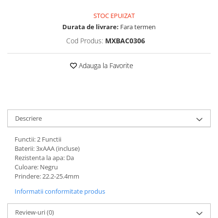
Vehicule Electrice
STOC EPUIZAT
Scutere
Durata de livrare:
Fara termen
Triciclete
Cod Produs:
MXBAC0306
Piese vehicule electrice
Adauga la Favorite
Anvelope biciclete/scuter electrice
Anvelope trotinete
Aripi trotinete
Baterii
Descriere
Camere biciclete electrice
Functii: 2 Functii
Camere trotinete
Baterii: 3xAAA (incluse)
Rezistenta la apa: Da
Discuri frana trotinete
Culoare: Negru
Diverse piese
Prindere: 22.2-25.4mm
Far trotineta
Informatii conformitate produs
Menete trotinete
Review-uri
(0)