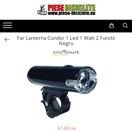
Toate Produsele
Biciclete
Far Lanterna Condor 1 Led 1 Watt 2 Functii
Biciclete fara pedale
Negru
City
Copii
Cursiere
Mountain Bike
Pliabile
Role
Skateboard
Trekking
Triciclete
47,00 Lei
Trotinete