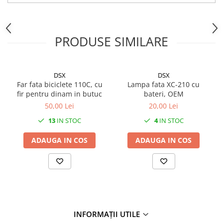
Mufe de incarcare
Piese trotinete
Placute frana trotinete
PRODUSE SIMILARE
Protectii, huse si plastice trotinete
Roti trotinete electrice
DSX
DSX
Scule
Far fata biciclete 110C, cu
Lampa fata XC-210 cu
Anvelope-Camere
fir pentru dinam in butuc
bateri, OEM
50,00 Lei
20,00 Lei
Anvelope
13
IN STOC
4
IN STOC
10"
12" - 12.5"
ADAUGA IN COS
ADAUGA IN COS
14"
16"
18"
20"
24"
26"
INFORMAȚII UTILE