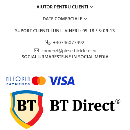
27"-27.5"
AJUTOR PENTRU CLIENȚI
28"
29"
DATE COMERCIALE
700"
SUPORT CLIENTI
LUNI - VINERI : 09-18 / S: 09-13
Camere
10"
+40746077492
12" - 12.5"
comenzi@piese-biciclete.eu
14"
SOCIAL
URMARESTE-NE IN SOCIAL MEDIA
16"
18"
20"
22"
24"
26"
27"-27.5"
28"
29"