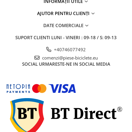
INFORMAȚII UTILE
27"-27.5"
28"
AJUTOR PENTRU CLIENȚI
29"
700"
DATE COMERCIALE
Camere
SUPORT CLIENTI
LUNI - VINERI : 09-18 / S: 09-13
10"
12" - 12.5"
+40746077492
14"
comenzi@piese-biciclete.eu
SOCIAL
URMARESTE-NE IN SOCIAL MEDIA
16"
18"
20"
22"
24"
26"
27"-27.5"
28"
29"