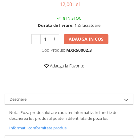
12,00 Lei
Vehicule Electrice
Scutere
8
IN STOC
Durata de livrare:
1 Zi lucratoare
Triciclete
Piese vehicule electrice
ADAUGA IN COS
Anvelope biciclete/scuter electrice
Cod Produs:
MXR50002.3
Anvelope trotinete
Aripi trotinete
Adauga la Favorite
Baterii
Camere biciclete electrice
Camere trotinete
Descriere
Discuri frana trotinete
Diverse piese
Nota: Poza produsului are caracter informativ. In functie de
descrierea lui, produsul poate fi diferit fata de poza lui.
Far trotineta
Informatii conformitate produs
Menete trotinete