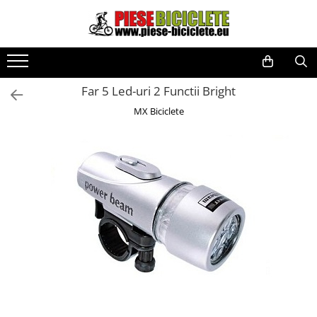
Toate Produsele
Biciclete
Far 5 Led-uri 2 Functii Bright
Biciclete fara pedale
MX Biciclete
City
Copii
Cursiere
Mountain Bike
Pliabile
Role
Skateboard
Trekking
Triciclete
Trotinete