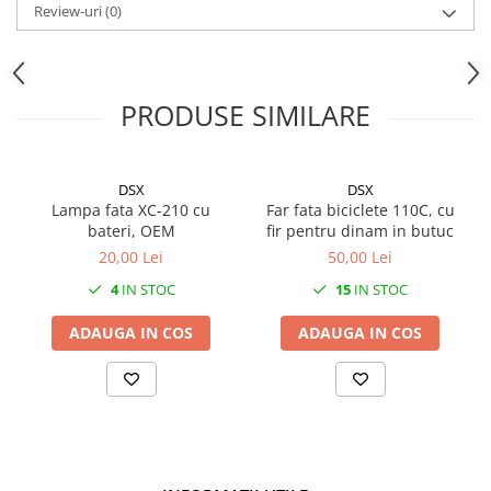
Mufe de incarcare
Review-uri
(0)
Piese trotinete
Placute frana trotinete
Protectii, huse si plastice trotinete
PRODUSE SIMILARE
Roti trotinete electrice
Scule
DSX
DSX
Anvelope-Camere
Lampa fata XC-210 cu
Far fata biciclete 110C, cu
bateri, OEM
fir pentru dinam in butuc
Anvelope
20,00 Lei
50,00 Lei
10"
4
IN STOC
15
IN STOC
12" - 12.5"
14"
ADAUGA IN COS
ADAUGA IN COS
16"
18"
20"
24"
26"