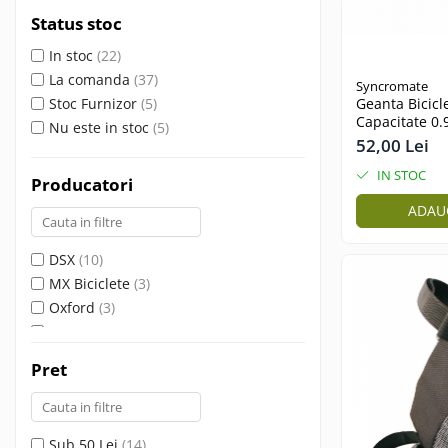
Status stoc
Vehicule Electrice
Scutere
In stoc
(22)
La comanda
(37)
Triciclete
Syncromate
Stoc Furnizor
(5)
Geanta Bicicl
Piese vehicule electrice
Capacitate 0
Nu este in stoc
(5)
Negru
Anvelope biciclete/scuter electrice
52,00 Lei
Anvelope trotinete
IN STOC
Producatori
Aripi trotinete
ADAU
Baterii
DSX
(10)
Camere biciclete electrice
MX Biciclete
(3)
Camere trotinete
Oxford
(3)
Discuri frana trotinete
RMS
(5)
Syncromate
(2)
Diverse piese
Pret
WAG
(38)
Far trotineta
WMX
(8)
Menete trotinete
Sub 50 Lei
(14)