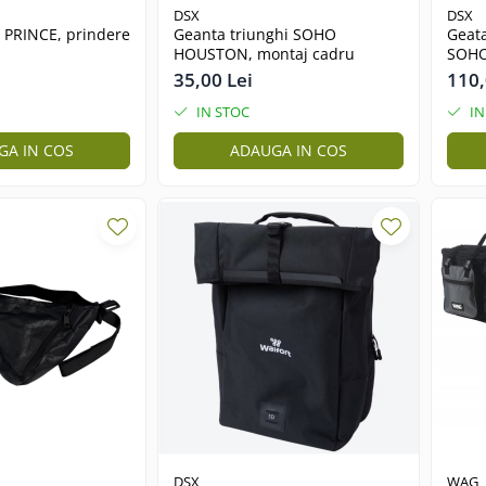
DSX
DSX
PRINCE, prindere
Geanta triunghi SOHO
Geata
HOUSTON, montaj cadru
SOHO
negr
35,00 Lei
110,
IN STOC
IN
GA IN COS
ADAUGA IN COS
DSX
WAG