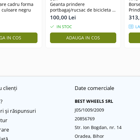
are cadru forma
Geanta prindere
Borse
, culoare negru
portbagaj/rucsac de bicicleta 2
Prind
in 1
100,00 Lei
313,
IN STOC
LA
GA IN COS
ADAUGA IN COS
Date comerciale
 clienți
?
BEST WHEELS SRL
J05/1009/2009
ri și răspunsuri
20856769
etur
Str. Ion Bogdan, nr. 14
vrare
Oradea, Bihor
lată