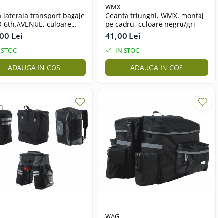
WMX
 laterala transport bagaje
Geanta triunghi, WMX, montaj
 6th.AVENUE, culoare
pe cadru, culoare negru/gri
u
00 Lei
41,00 Lei
 STOC
IN STOC
ADAUGA IN COS
ADAUGA IN COS
WAG