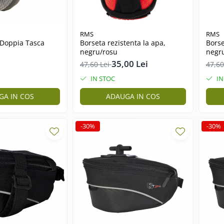
RMS
RMS
Doppia Tasca
Borseta rezistenta la apa,
Borse
negru/rosu
negr
35,00 Lei
47,60 Lei
47,60
IN STOC
IN
GA IN COS
ADAUGA IN COS
-30%
-30%