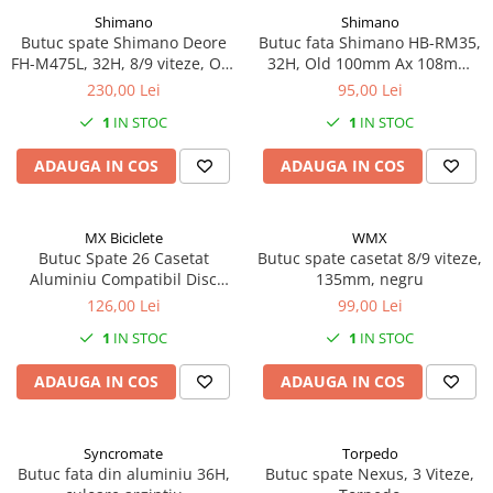
Chei Torx
Pipă Ghidon
Set Teacă+Cablu Schimbător
Frâne pe Jantă
Shimano
Shimano
Placute frana trotinete
Pinioane Spate
Oglinzi
10"
Ciocan
Butuc spate Shimano Deore
Butuc fata Shimano HB-RM35,
Protecție Cadru
Teacă Cablu
Furtune Frână
12" - 12.5"
Protectii, huse si plastice trotinete
Zale-Lant
Pompe
Clești
FH-M475L, 32H, 8/9 viteze, Old
32H, Old 100mm Ax 108mm
Tijă Șa
14"
135mm, Ax 146mm, QR
QR 133mm, pentru disc
Manete Frână
Cutii scule
230,00 Lei
95,00 Lei
Roti trotinete electrice
Scaun Copii
166mm, pentru rotor 6-
center lock, cu protectie
16"
Ureche Schimbător
Dispozitive de Tăiere
Plăcuțe
1
IN STOC
1
IN STOC
Scule
Sonerii
suruburis, Shimano Logo,
pentru montura discului,
18"
Dispozitive de îndreptare
culoare negru
culoare negru
Șei
Saboți
Suporți Bidoane Apă
ADAUGA IN COS
ADAUGA IN COS
20"
Prese/Extractoare
Set Cablu+Teaca
22"
Presă Lanț
Set Disc+Etrier
24"
Truse de Chei
MX Biciclete
WMX
26"
Sistem "R"
Butuc Spate 26 Casetat
Butuc spate casetat 8/9 viteze,
Șurubelnițe si Bituri
Aluminiu Compatibil Disc
135mm, negru
27"-27.5"
Standuri
Teacă Cablu
Prindere Rapida Rulare
126,00 Lei
99,00 Lei
28"
Rulment 36H
Unelte si scule gradina
1
IN STOC
1
IN STOC
29"
7"
ADAUGA IN COS
ADAUGA IN COS
700"
8" - 8.5"
Syncromate
Torpedo
Protecții Camere
Butuc fata din aluminiu 36H,
Butuc spate Nexus, 3 Viteze,
Vulcanizare