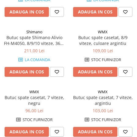
lock, fara protectie pentru
montura discului, culoare
ADAUGA IN COS
ADAUGA IN COS
negru
Shimano
WMX
Butuc spate Shimano Alivio
Butuc spate casetat, 8/9
FH-M4050, 8/9/10 viteze, 36H,
viteze, culoare argintiu
Old 135mm, ax 146mm, QR
211,00 Lei
109,00 Lei
168mm, pentru rotor center
LA COMANDA
STOC FURNIZOR
lock, fara protectie pentru
montura discului, culoare
ADAUGA IN COS
ADAUGA IN COS
argintiu
WMX
WMX
Butuc spate casetat, 7 viteze,
Butuc spate casetat, 7 viteze,
negru
argintiu
96,00 Lei
103,00 Lei
STOC FURNIZOR
STOC FURNIZOR
ADAUGA IN COS
ADAUGA IN COS