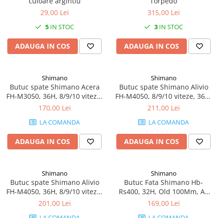
culoare argintiu
Torpedo
29,00 Lei
315,00 Lei
5
IN STOC
3
IN STOC
ADAUGA IN COS
ADAUGA IN COS
Shimano
Shimano
Butuc spate Shimano Acera
Butuc spate Shimano Alivio
FH-M3050, 36H, 8/9/10 viteze,
FH-M4050, 8/9/10 viteze, 36H,
Old 135mm, ax 146mm, QR
Old 135mm, ax 146mm, QR
170,00 Lei
211,00 Lei
170mm, pentru rotor center
168mm, pentru rotor center
LA COMANDA
LA COMANDA
lock, fara protectie pentru
lock, fara protectie pentru
montura discului, culoare
montura discului, culoare
ADAUGA IN COS
ADAUGA IN COS
negru
negru
Shimano
Shimano
Butuc spate Shimano Alivio
Butuc Fata Shimano Hb-
FH-M4050, 36H, 8/9/10 viteze,
Rs400, 32H, Old 100Mm, Ax
Old 135mm, ax 146mm, QR
108Mm, Qr 133Mm, Negru,
201,00 Lei
169,00 Lei
173mm, pentru rotor center
Ambalat Ind.
LA COMANDA
LA COMANDA