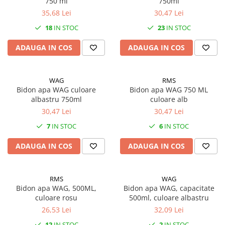
750 ml
750ml
Mufe de incarcare
35,68 Lei
30,47 Lei
Piese trotinete
18
IN STOC
23
IN STOC
Placute frana trotinete
ADAUGA IN COS
ADAUGA IN COS
Protectii, huse si plastice trotinete
Roti trotinete electrice
Scule
WAG
RMS
Bidon apa WAG culoare
Bidon apa WAG 750 ML
Anvelope-Camere
albastru 750ml
culoare alb
Anvelope
30,47 Lei
30,47 Lei
10"
7
IN STOC
6
IN STOC
12" - 12.5"
ADAUGA IN COS
ADAUGA IN COS
14"
16"
18"
RMS
WAG
Bidon apa WAG, 500ML,
Bidon apa WAG, capacitate
20"
culoare rosu
500ml, culoare albastru
24"
26,53 Lei
32,09 Lei
26"
12
IN STOC
2
IN STOC