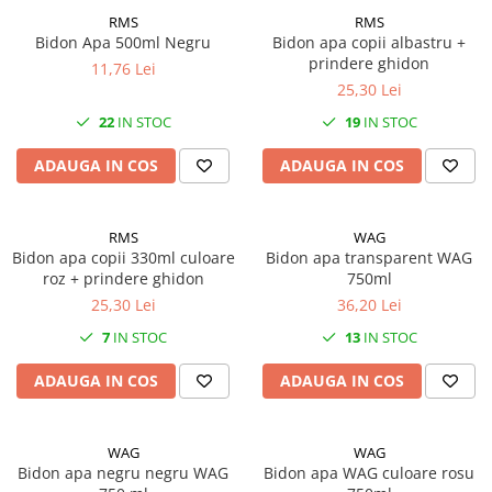
RMS
RMS
Vehicule Electrice
Bidon Apa 500ml Negru
Bidon apa copii albastru +
Scutere
prindere ghidon
11,76 Lei
25,30 Lei
Triciclete
22
IN STOC
19
IN STOC
Piese vehicule electrice
Anvelope biciclete/scuter electrice
ADAUGA IN COS
ADAUGA IN COS
Anvelope trotinete
Aripi trotinete
RMS
WAG
Baterii
Bidon apa copii 330ml culoare
Bidon apa transparent WAG
roz + prindere ghidon
750ml
Camere biciclete electrice
25,30 Lei
36,20 Lei
Camere trotinete
7
IN STOC
13
IN STOC
Discuri frana trotinete
ADAUGA IN COS
ADAUGA IN COS
Diverse piese
Far trotineta
WAG
WAG
Menete trotinete
Bidon apa negru negru WAG
Bidon apa WAG culoare rosu