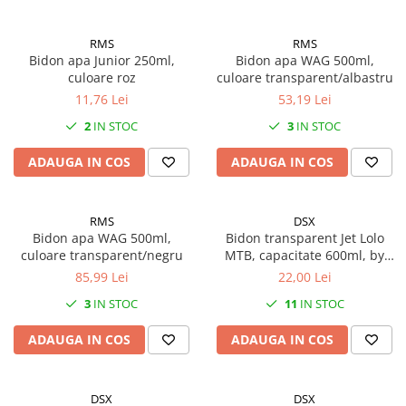
7"
700"
RMS
RMS
8" - 8.5"
Bidon apa Junior 250ml,
Bidon apa WAG 500ml,
Protecții Camere
culoare roz
culoare transparent/albastru
11,76 Lei
53,19 Lei
Vulcanizare
2
IN STOC
3
IN STOC
Transmisie & Accesorii
Accesorii Transmisie
ADAUGA IN COS
ADAUGA IN COS
Angrenaje
Apărătoare Lanț
RMS
DSX
Bidon apa WAG 500ml,
Bidon transparent Jet Lolo
Ax Pedalier
culoare transparent/negru
MTB, capacitate 600ml, by
Braț Pedale
Elite
85,99 Lei
22,00 Lei
Casete
3
IN STOC
11
IN STOC
Cuvete
ADAUGA IN COS
ADAUGA IN COS
Ghidaj/Întinzător Lanț
Lanț
DSX
DSX