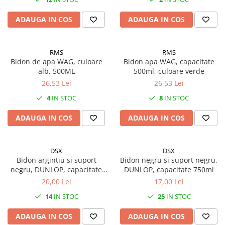
27"-27.5"
28"
ADAUGA IN COS
ADAUGA IN COS
29"
700"
RMS
RMS
Camere
Bidon de apa WAG, culoare
Bidon apa WAG, capacitate
10"
alb, 500ML
500ml, culoare verde
26,53 Lei
26,53 Lei
12" - 12.5"
14"
4
IN STOC
8
IN STOC
16"
ADAUGA IN COS
ADAUGA IN COS
18"
20"
22"
DSX
DSX
Bidon argintiu si suport
Bidon negru si suport negru,
24"
negru, DUNLOP, capacitate
DUNLOP, capacitate 750ml
26"
750ml
20,00 Lei
17,00 Lei
27"-27.5"
14
IN STOC
25
IN STOC
28"
29"
ADAUGA IN COS
ADAUGA IN COS