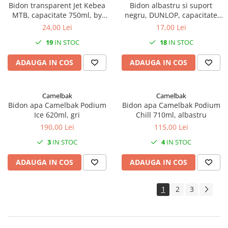
Monobloc
Bidon transparent Jet Kebea
Bidon albastru si suport
MTB, capacitate 750ml, by
negru, DUNLOP, capacitate
Pedale
Elite
750ml
24,00 Lei
17,00 Lei
Pinioane Față
19
IN STOC
18
IN STOC
Pinioane Spate
ADAUGA IN COS
ADAUGA IN COS
Zale-Lant
Sistem Frânare
Accesorii Sistem Frânare
Camelbak
Camelbak
Bidon apa Camelbak Podium
Bidon apa Camelbak Podium
Accesorii Cabluri
Ice 620ml, gri
Chill 710ml, albastru
Adaptor Disc Center Lock
190,00 Lei
115,00 Lei
Capeti Cablu/Teaca
3
IN STOC
4
IN STOC
Cartus Saboti Frana
Diverse Accesorii
ADAUGA IN COS
ADAUGA IN COS
Olive Terminale Furtune
Șuruburi - Piulițe - Șaibe
1
2
3
Adaptor Etrier/Disc-uri
Cabluri