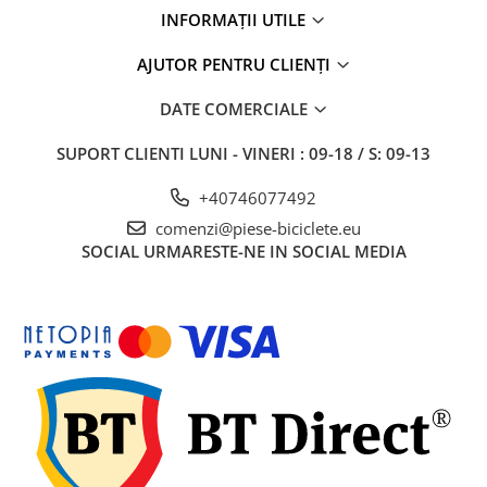
Disc-uri
INFORMAȚII UTILE
Etrieri
AJUTOR PENTRU CLIENȚI
Frane Hidraulice
DATE COMERCIALE
Frâne pe Jantă
Furtune Frână
SUPORT CLIENTI
LUNI - VINERI : 09-18 / S: 09-13
Manete Frână
+40746077492
Plăcuțe
comenzi@piese-biciclete.eu
Saboți
SOCIAL
URMARESTE-NE IN SOCIAL MEDIA
Set Cablu+Teaca
Set Disc+Etrier
Sistem "R"
Teacă Cablu
Sistem Schimbare Viteze
Accesorii Sistem Schimbător
Capeți Cablu