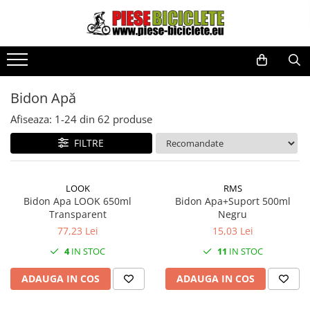
Toate Produsele
Biciclete
Biciclete fara pedale
Bidon Apă
City
Afiseaza:
1-
24
din
62
produse
Copii
FILTRE
Cursiere
Mountain Bike
LOOK
RMS
Pliabile
Bidon Apa LOOK 650ml
Bidon Apa+Suport 500ml
Transparent
Negru
Role
77,23 Lei
15,03 Lei
Skateboard
4
IN STOC
11
IN STOC
Trekking
ADAUGA IN COS
ADAUGA IN COS
Triciclete
Trotinete