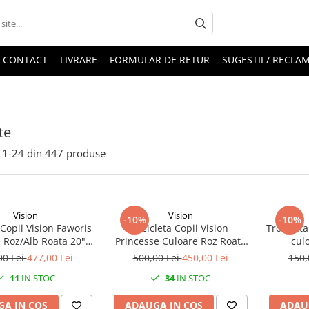
CONTACT
LIVRARE
FORMULAR DE RETUR
SUGESTII / RECLAM
te
1-
24
din
447
produse
Vision
Vision
-10%
-10%
 Copii Vision Faworis
Bicicleta Copii Vision
Trotineta
 Roz/Alb Roata 20"
Princesse Culoare Roz Roata
cul
Otel
16" otel
00 Lei
477,00 Lei
500,00 Lei
450,00 Lei
150,
11
IN STOC
34
IN STOC
A IN COS
ADAUGA IN COS
ADAU