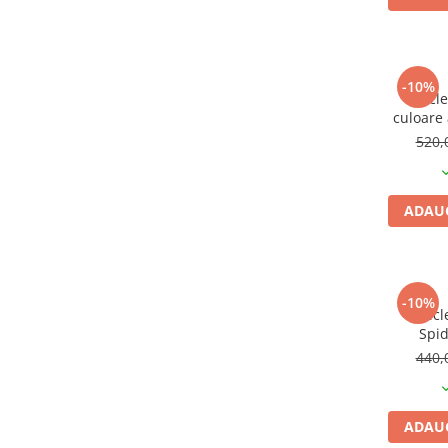
Vehicule Electrice
Scutere
Triciclete
-10%
Bicicl
Piese vehicule electrice
culoare 
Anvelope biciclete/scuter electrice
520,
Anvelope trotinete
Aripi trotinete
ADAUG
Baterii
Camere biciclete electrice
Camere trotinete
-10%
Bicicl
Discuri frana trotinete
Spid
rosu/a
Diverse piese
440,
c
Far trotineta
Menete trotinete
ADAUG