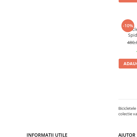
27"-27.5"
28"
29"
700"
-10%
Bicicl
Camere
Spid
rosu/a
480,
10"
c
12" - 12.5"
14"
ADAUG
16"
18"
20"
22"
24"
26"
Bicicletel
colectie v
27"-27.5"
28"
29"
INFORMAȚII UTILE
AJUTOR 