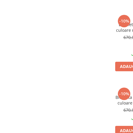
Mufe de incarcare
Piese trotinete
Placute frana trotinete
-10%
Bicicle
Protectii, huse si plastice trotinete
culoare 
26"
670,
Roti trotinete electrice
Scule
Anvelope-Camere
Anvelope
ADAUG
10"
12" - 12.5"
14"
-10%
16"
Biciclet
culoare
18"
24"
670,
20"
24"
26"
ADAUG