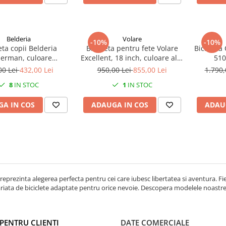
Belderia
Volare
-10%
-10%
eta copii Belderia
Bicicleta pentru fete Volare
Bicicleta
erman, culoare
Excellent, 18 inch, culoare alb,
510
lbastru, roata 20",
frana de mana fata si frana
negru/ro
00 Lei
432,00 Lei
950,00 Lei
855,00 Lei
1.790,
adru din otel
contra spate
510mm
8
IN STOC
1
IN STOC
A IN COS
ADAUGA IN COS
ADAU
e reprezinta alegerea perfecta pentru cei care iubesc libertatea si aventura. 
ariata de biciclete adaptate pentru orice nevoie. Descopera modelele noastre si 
PENTRU CLIENȚI
DATE COMERCIALE