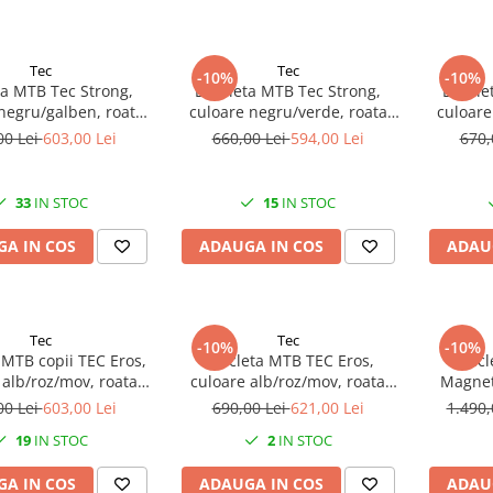
Tec
Tec
-10%
-10%
ta MTB Tec Strong,
Bicicleta MTB Tec Strong,
Bicicl
negru/galben, roata
culoare negru/verde, roata
culoare
, cadru din otel
24", cadru din otel
26"
00 Lei
603,00 Lei
660,00 Lei
594,00 Lei
670,
33
IN STOC
15
IN STOC
A IN COS
ADAUGA IN COS
ADAU
Tec
Tec
-10%
-10%
a MTB copii TEC Eros,
Bicicleta MTB TEC Eros,
Bicic
 alb/roz/mov, roata
culoare alb/roz/mov, roata
Magnet
, cadru din otel
26", cadru din otel
culoare
00 Lei
603,00 Lei
690,00 Lei
621,00 Lei
1.490,
28", ca
19
IN STOC
2
IN STOC
A IN COS
ADAUGA IN COS
ADAU