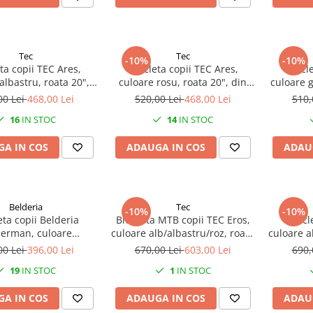
Tec
Tec
-10%
-10%
eta copii TEC Ares,
Bicicleta copii TEC Ares,
Bicicl
albastru, roata 20",
culoare rosu, roata 20", din
culoare g
din otel
otel
00 Lei
468,00 Lei
520,00 Lei
468,00 Lei
510,
16
IN STOC
14
IN STOC
A IN COS
ADAUGA IN COS
ADAU
Belderia
Tec
-10%
-10%
eta copii Belderia
Bicicleta MTB copii TEC Eros,
Bicic
erman, culoare
culoare alb/albastru/roz, roata
culoare a
lbastru, roata 16",
24", cadru din otel
26"
00 Lei
396,00 Lei
670,00 Lei
603,00 Lei
690,
adru din otel
19
IN STOC
1
IN STOC
A IN COS
ADAUGA IN COS
ADAU