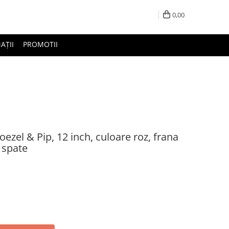
0,00
AȚII
PROMOTII
oezel & Pip, 12 inch, culoare roz, frana
 spate