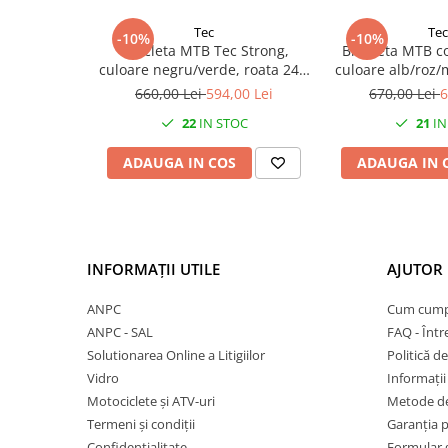
27"-27.5"
28"
Tec
Tec
-10%
-10%
Bicicleta MTB Tec Strong,
Bicicleta MTB co
29"
culoare negru/verde, roata 24",
culoare alb/roz/
700"
cadru din otel
cadru di
660,00 Lei
594,00 Lei
670,00 Lei
6
Camere
22
IN STOC
21
IN
10"
ADAUGA IN COS
ADAUGA IN 
12" - 12.5"
14"
16"
18"
INFORMAȚII UTILE
AJUTOR 
20"
22"
ANPC
Cum cump
24"
ANPC - SAL
FAQ - Într
26"
Solutionarea Online a Litigiilor
Politică de
27"-27.5"
Vidro
Informații 
28"
Motociclete și ATV-uri
Metode de
Termeni și condiții
Garanția 
29"
Confidențialitate
Formular 