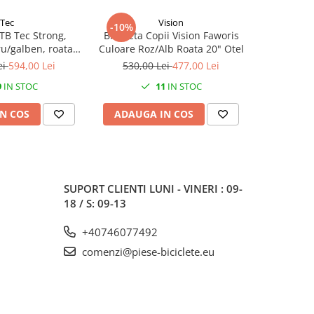
Tec
Vision
-10%
-10%
TB Tec Strong,
Bicicleta Copii Vision Faworis
Bicicleta c
u/galben, roata
Culoare Roz/Alb Roata 20" Otel
albastru,
dru din otel
ei
594,00 Lei
530,00 Lei
477,00 Lei
520,0
9
IN STOC
11
IN STOC
N COS
ADAUGA IN COS
ADAUG
SUPORT CLIENTI
LUNI - VINERI : 09-
18 / S: 09-13
+40746077492
comenzi@piese-biciclete.eu