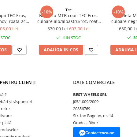
Tec
-10%
-10%
pii TEC Eros,
Bicicleta MTB copii TEC Eros,
Bicicleta M
mov, roata 24",
culoare alb/albastru/roz, roata
culoare negr
n otel
24", cadru din otel
24", ca
03,00 Lei
670,00 Lei
603,00 Lei
660,00 L
 STOC
1
IN STOC
3
COS
ADAUGA IN COS
ADAUGA I
PENTRU CLIENȚI
DATE COMERCIALE
ăr?
BEST WHEELS SRL
ebări și răspunsuri
J05/1009/2009
 retur
20856769
livrare
Str. Ion Bogdan, nr. 14
 plată
Oradea, Bihor
produselor
Contacteaza-ne
garanție produse