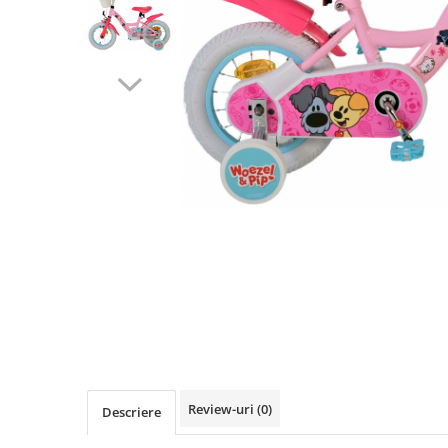
Vehicule Electrice
Scutere
Triciclete
Piese vehicule electrice
Anvelope biciclete/scuter electrice
Anvelope trotinete
Aripi trotinete
Baterii
Camere biciclete electrice
Camere trotinete
Discuri frana trotinete
Diverse piese
Far trotineta
Review-uri
(0)
Descriere
Menete trotinete