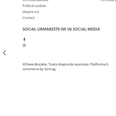
7"
Politică cookies
700"
Despre noi
8" - 8.5"
Contact
Protecții Camere
SOCIAL
URMARESTE-NE IN SOCIAL MEDIA
Vulcanizare
Transmisie & Accesorii
Accesorii Transmisie
Angrenaje
Apărătoare Lanț
©Piese-Biciclete. Toate drepturile rezervate.
Platforma E-
Ax Pedalier
commerce by Gomag
Braț Pedale
Casete
Cuvete
Ghidaj/Întinzător Lanț
Lanț