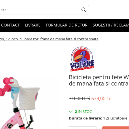
CONTACT
LIVRARE
FORMULAR DE RETUR
SUGESTII / RECLAM
ip, 12 inch, culoare roz, frana de mana fata si contra spate
Bicicleta pentru fete W
de mana fata si contra
710,00 Lei
639,00 Lei
2
IN STOC
Durata de livrare:
1 Zi lucratoare