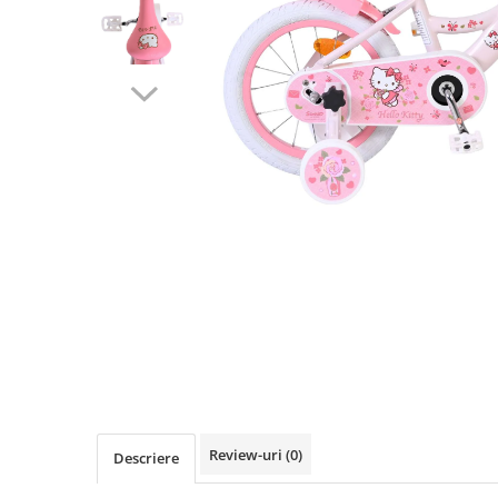
Vehicule Electrice
Scutere
Triciclete
Piese vehicule electrice
Anvelope biciclete/scuter electrice
Anvelope trotinete
Aripi trotinete
Baterii
Camere biciclete electrice
Camere trotinete
Discuri frana trotinete
Diverse piese
Far trotineta
Review-uri
(0)
Descriere
Menete trotinete