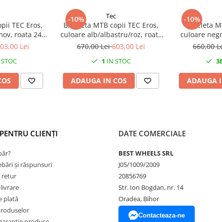
Tec
-10%
-10%
pii TEC Eros,
Bicicleta MTB copii TEC Eros,
Bicicleta M
mov, roata 24",
culoare alb/albastru/roz, roata
culoare negr
n otel
24", cadru din otel
24", ca
03,00 Lei
670,00 Lei
603,00 Lei
660,00 L
 STOC
1
IN STOC
3
COS
ADAUGA IN COS
ADAUGA I
PENTRU CLIENȚI
DATE COMERCIALE
ăr?
BEST WHEELS SRL
ebări și răspunsuri
J05/1009/2009
 retur
20856769
livrare
Str. Ion Bogdan, nr. 14
 plată
Oradea, Bihor
produselor
Contacteaza-ne
garanție produse