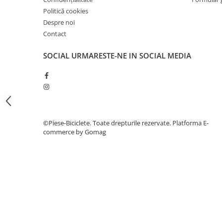
7"
Politică cookies
700"
Despre noi
8" - 8.5"
Contact
Protecții Camere
SOCIAL
URMARESTE-NE IN SOCIAL MEDIA
Vulcanizare
Transmisie & Accesorii
Accesorii Transmisie
Angrenaje
Apărătoare Lanț
©Piese-Biciclete. Toate drepturile rezervate.
Platforma E-
Ax Pedalier
commerce by Gomag
Braț Pedale
Casete
Cuvete
Ghidaj/Întinzător Lanț
Lanț