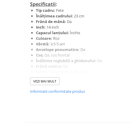
Mufe de incarcare
Specificatii
:
Piese trotinete
Tip cadru:
Fete
Înălțimea cadrului:
23 cm
Placute frana trotinete
Frână de mână:
Da
Inch:
14 inch
Protectii, huse si plastice trotinete
Capacul lanțului:
Închis
Roti trotinete electrice
Culoare:
Roz
Vârstă:
3,5-5 ani
Scule
Anvelope pneumatice:
Da
Coș:
Da, coș frontal
Anvelope-Camere
Înălțime reglabilă a ghidonului:
Da
Anvelope
Frână contra:
Da
Jante:
Spițe reglabile din oțel
10"
Suspensie:
Nu
12" - 12.5"
VEZI MAI MULT
Angrenaje:
Nu
14"
Înălțimea șeii de la sol:
46-50 cm
Informatii conformitate produs
Șa ajustabilă pe înălțime:
Da
16"
Roți ajutătoare:
Da
18"
Cadru:
Metal
20"
Greutate maximă suportată:
60 kg
Claxon/Sonerie:
Nu
24"
Încuietoare:
Nu
26"
Lungime interioară minimă a piciorului:
42 cm