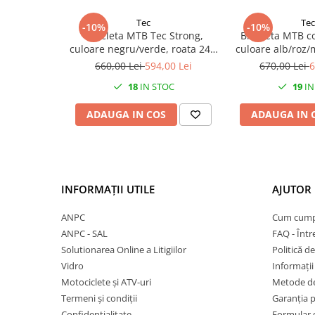
27"-27.5"
Lungime interioară maximă a piciorului:
45 cm
28"
Tec
Tec
-10%
-10%
Bicicleta MTB Tec Strong,
Bicicleta MTB co
29"
culoare negru/verde, roata 24",
culoare alb/roz/
700"
cadru din otel
cadru di
660,00 Lei
594,00 Lei
670,00 Lei
6
Camere
18
IN STOC
19
IN
10"
ADAUGA IN COS
ADAUGA IN 
12" - 12.5"
14"
16"
18"
INFORMAȚII UTILE
AJUTOR 
20"
22"
ANPC
Cum cump
24"
ANPC - SAL
FAQ - Într
26"
Solutionarea Online a Litigiilor
Politică de
27"-27.5"
Vidro
Informații 
28"
Motociclete și ATV-uri
Metode de
Termeni și condiții
Garanția 
29"
Confidențialitate
Formular 