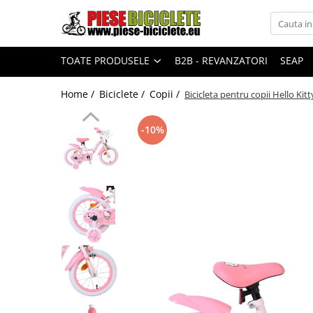
Toate Produsele
TOATE PRODUSELE
B2B - REVANZATORI
SEAP
Biciclete
Biciclete fara pedale
Home /
Biciclete /
Copii /
Bicicleta pentru copii Hello Kitty
City
-10%
Copii
Cursiere
Mountain Bike
Pliabile
Role
Skateboard
Trekking
Triciclete
Trotinete