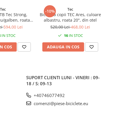
Tec
Tec
-10%
-10%
TB Tec Strong,
Bicicleta copii TEC Ares, culoare
Bicicleta 
u/galben, roata
albastru, roata 20", din otel
Culoare Ro
dru din otel
ei
594,00 Lei
520,00 Lei
468,00 Lei
530,0
8
IN STOC
16
IN STOC
N COS
ADAUGA IN COS
ADAUG
SUPORT CLIENTI
LUNI - VINERI : 09-
18 / S: 09-13
+40746077492
comenzi@piese-biciclete.eu