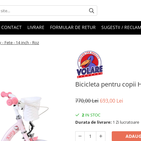
CONTACT
LIVRARE
FORMULAR DE RETUR
SUGESTII / RECLAM
 - Fete - 14 inch - Roz
Bicicleta pentru copii H
770,00 Lei
693,00 Lei
2
IN STOC
Durata de livrare:
1 Zi lucratoare
ADAUG