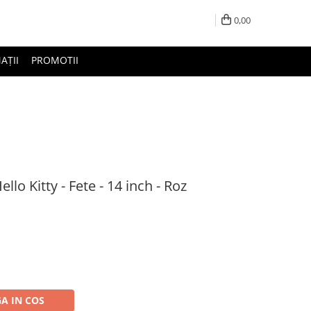
0,00
AȚII
PROMOTII
ello Kitty - Fete - 14 inch - Roz
A IN COS