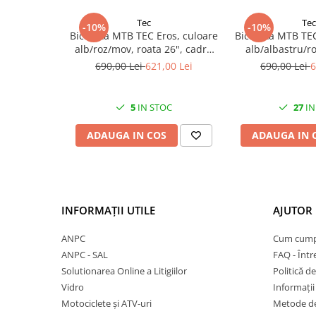
Greutate:
~14–15 kg (în funcție de mărimea cadrului și
27"-27.5"
28"
Tec
Tec
-10%
-10%
Bicicleta MTB TEC Eros, culoare
Bicicleta MTB TE
29"
alb/roz/mov, roata 26", cadru
alb/albastru/ro
700"
din otel
cadru di
690,00 Lei
621,00 Lei
690,00 Lei
6
Camere
10"
5
IN STOC
27
IN
12" - 12.5"
ADAUGA IN COS
ADAUGA IN 
14"
16"
18"
20"
22"
INFORMAȚII UTILE
AJUTOR 
24"
ANPC
Cum cump
26"
ANPC - SAL
FAQ - Într
27"-27.5"
Solutionarea Online a Litigiilor
Politică de
28"
Vidro
Informații 
29"
Motociclete și ATV-uri
Metode de