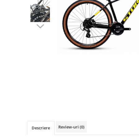
Vehicule Electrice
Scutere
Triciclete
Piese vehicule electrice
Anvelope biciclete/scuter electrice
Anvelope trotinete
Aripi trotinete
Baterii
Camere biciclete electrice
Camere trotinete
Discuri frana trotinete
Diverse piese
Far trotineta
Review-uri
(0)
Descriere
Menete trotinete