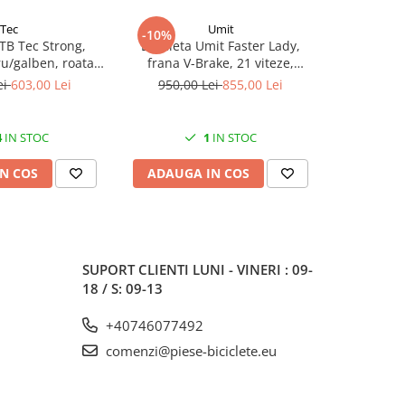
Tec
Umit
-10%
-10%
TB Tec Strong,
Bicicleta Umit Faster Lady,
Bicicleta 
u/galben, roata
frana V-Brake, 21 viteze,
culoare menta, roata 26", cadru
dru din otel
culoare roz/violet, roata 26",
ei
603,00 Lei
950,00 Lei
855,00 Lei
970,0
cadru otel
4
IN STOC
1
IN STOC
N COS
ADAUGA IN COS
ADAUG
SUPORT CLIENTI
LUNI - VINERI : 09-
18 / S: 09-13
+40746077492
comenzi@piese-biciclete.eu