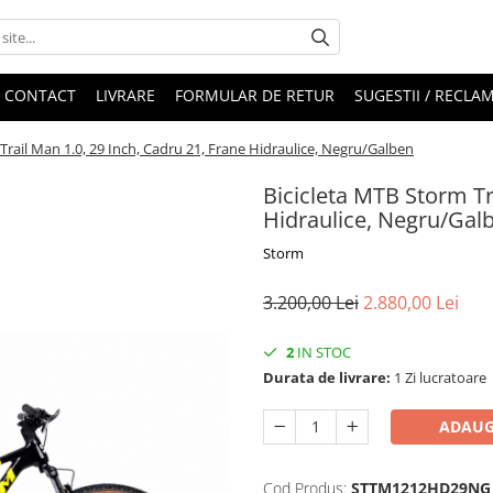
CONTACT
LIVRARE
FORMULAR DE RETUR
SUGESTII / RECLAM
Trail Man 1.0, 29 Inch, Cadru 21, Frane Hidraulice, Negru/Galben
Bicicleta MTB Storm Tr
Hidraulice, Negru/Gal
Storm
3.200,00 Lei
2.880,00 Lei
2
IN STOC
Durata de livrare:
1 Zi lucratoare
ADAUG
Cod Produs:
STTM1212HD29NG