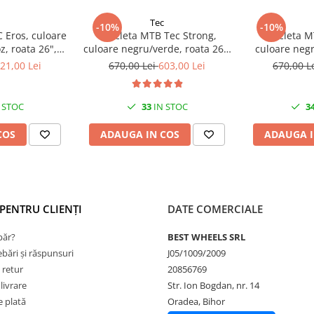
 echipare
Tec
-10%
-10%
C Eros, culoare
Bicicleta MTB Tec Strong,
Bicicleta M
z, roata 26",
culoare negru/verde, roata 26",
culoare negr
n otel
cadru din otel
26", ca
21,00 Lei
670,00 Lei
603,00 Lei
670,00 L
 STOC
33
IN STOC
3
COS
ADAUGA IN COS
ADAUGA I
PENTRU CLIENȚI
DATE COMERCIALE
ăr?
BEST WHEELS SRL
ebări și răspunsuri
J05/1009/2009
 retur
20856769
livrare
Str. Ion Bogdan, nr. 14
 plată
Oradea, Bihor