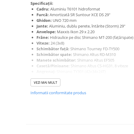
Mufe de incarcare
Specificații:
Cadru:
Aluminiu T6101 hidroformat
Piese trotinete
Furcă:
Amortizată SR Suntour XCE DS 29"
Placute frana trotinete
Ghidon:
UNO 720 mm
Jante:
Aluminiu, dublu perete, întărite (Storm) 29"
Protectii, huse si plastice trotinete
Anvelope:
Maxxis Ikon 29 x 2.20
Frâne:
Hidraulice pe disc Shimano MT-200 (față/spate)
Roti trotinete electrice
Viteze:
24 (3x8)
Scule
Schimbător față:
Shimano Tourney FD-TY500
Schimbător spate:
Shimano Altus RD-M310
Anvelope-Camere
Manete schimbător:
Shimano Altus EF505
Anvelope
Casetă/Pinioane:
Shimano Altus CS-HG31, 8 viteze
Angrenaj:
Shimano TY301 (42x34x24T)
10"
Lanț:
YBN
12" - 12.5"
VEZI MAI MULT
Butuc față:
Shimano HB-TX505
Butuc spate:
Shimano FH-TX5058
14"
Informatii conformitate produs
Tijă șa:
UNO aluminiu 30.9 mm
16"
Pipă ghidon:
Promax / UNO Ahead
18"
Pedale:
PF-825 AZU
Șa:
Storm (SELLE ROYAL)
20"
Mânere:
Herrmans
24"
Dimensiune roți:
29"
26"
Mărimi cadru disponibile:
17", 19", 21"