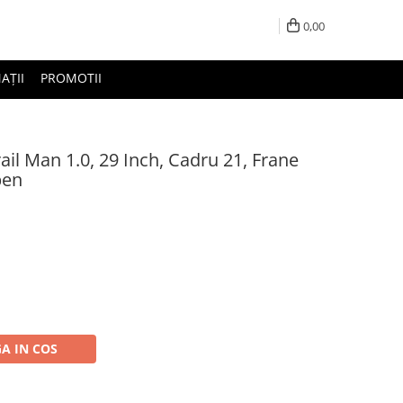
0,00
AȚII
PROMOTII
ail Man 1.0, 29 Inch, Cadru 21, Frane
ben
A IN COS