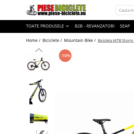
Toate Produsele
TOATE PRODUSELE
B2B - REVANZATORI
SEAP
Biciclete
Biciclete fara pedale
Home /
Biciclete /
Mountain Bike /
Bicicleta MTB Storm 
City
-10%
Copii
Cursiere
Mountain Bike
Pliabile
Role
Skateboard
Trekking
Triciclete
Trotinete