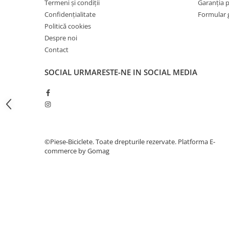
7"
Termeni și condiții
Garanția 
Confidențialitate
Formular 
700"
Politică cookies
8" - 8.5"
Despre noi
Protecții Camere
Contact
Vulcanizare
SOCIAL
URMARESTE-NE IN SOCIAL MEDIA
Transmisie & Accesorii
Accesorii Transmisie
Angrenaje
Apărătoare Lanț
Ax Pedalier
©Piese-Biciclete. Toate drepturile rezervate.
Platforma E-
Braț Pedale
commerce by Gomag
Casete
Cuvete
Ghidaj/Întinzător Lanț
Lanț