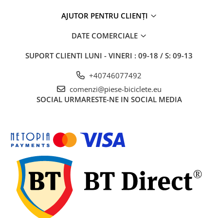
7"
700"
AJUTOR PENTRU CLIENȚI
8" - 8.5"
DATE COMERCIALE
Protecții Camere
Vulcanizare
SUPORT CLIENTI
LUNI - VINERI : 09-18 / S: 09-13
Transmisie & Accesorii
+40746077492
Accesorii Transmisie
comenzi@piese-biciclete.eu
Angrenaje
SOCIAL
URMARESTE-NE IN SOCIAL MEDIA
Apărătoare Lanț
Ax Pedalier
Braț Pedale
Casete
Cuvete
Ghidaj/Întinzător Lanț
Lanț