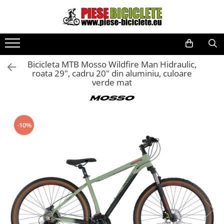
Toate Produsele
Biciclete
Bicicleta MTB Mosso Wildfire Man Hidraulic,
Biciclete fara pedale
roata 29", cadru 20" din aluminiu, culoare
verde mat
City
Copii
Cursiere
-10%
Mountain Bike
Pliabile
Role
Skateboard
Trekking
Triciclete
Trotinete