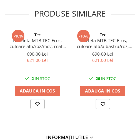
27"-27.5"
28"
PRODUSE SIMILARE
29"
700"
Camere
Tec
Tec
-10%
-10%
Bicicleta MTB TEC Eros,
Bicicleta MTB TEC Eros,
10"
culoare alb/roz/mov, roata
culoare alb/albastru/roz,
12" - 12.5"
26", cadru din otel
roata 26", cadru din otel
690,00 Lei
690,00 Lei
14"
621,00 Lei
621,00 Lei
16"
18"
2
IN STOC
26
IN STOC
20"
ADAUGA IN COS
ADAUGA IN COS
22"
24"
26"
27"-27.5"
28"
29"
INFORMAȚII UTILE