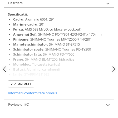
Mufe de incarcare
Descriere
Piese trotinete
Specificatii:
Placute frana trotinete
Cadru:
Aluminiu 6061, 29"
Marime cadru:
20"
Protectii, huse si plastice trotinete
Furca:
AMS 688 M/LO, cu blocare (Lockout)
Roti trotinete electrice
Angrenaj (foi):
SHIMANO FC-TY301 42/34/24T x 170 mm
Pinioane:
SHIMANO Tourney MF-TZ500-7 14/28T
Scule
Manete schimbator:
SHIMANO ST-EF515
Schimbator spate:
SHIMANO Tourney RD-TY300
Anvelope-Camere
Schimbator fata:
SHIMANO FD-TY600
Anvelope
Frane:
SHIMANO BL-MT200, hidraulice
Monobloc:
Tip caseta (cartus)
10"
Butuci:
Aluminiu, cu rulmenti
12" - 12.5"
Jante:
STARRIMS J19SZ
14"
Anvelope:
RUBENA Scylla E-Lite V96 29 x 2.25, flanc maro
VEZI MAI MULT
(Amber)
16"
Greutate:
15,55 kg
18"
Informatii conformitate produs
20"
Review-uri
(0)
24"
26"