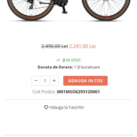
Vehicule Electrice
Scutere
Triciclete
Piese vehicule electrice
Anvelope biciclete/scuter electrice
2.490,00 Lei
2.241,00 Lei
Anvelope trotinete
2
IN STOC
Aripi trotinete
Durata de livrare:
1 Zi lucratoare
Baterii
ADAUGA IN COS
Camere biciclete electrice
Camere trotinete
Cod Produs:
M01MSO6293120001
Discuri frana trotinete
Adauga la Favorite
Diverse piese
Far trotineta
Menete trotinete