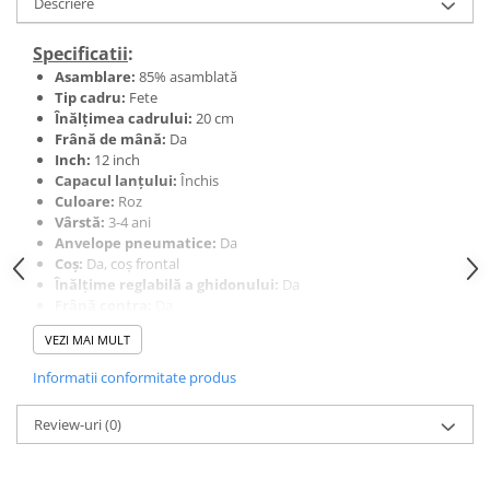
Descriere
Specificatii
:
Asamblare:
85% asamblată
Tip cadru:
Fete
Înălțimea cadrului:
20 cm
Frână de mână:
Da
Inch:
12 inch
Capacul lanțului:
Închis
Culoare:
Roz
Vârstă:
3-4 ani
Anvelope pneumatice:
Da
Coș:
Da, coș frontal
Înălțime reglabilă a ghidonului:
Da
Frână contra:
Da
Jante:
Spițe reglabile din oțel
VEZI MAI MULT
Suspensie:
Nu
Angrenaje:
Nu
Informatii conformitate produs
Înălțimea șeii de la sol:
42-46 cm
Șa ajustabilă pe înălțime:
Da
Review-uri
(0)
Roți ajutătoare:
Da
Cadru:
Oțel
Greutate maximă suportată:
60 kg