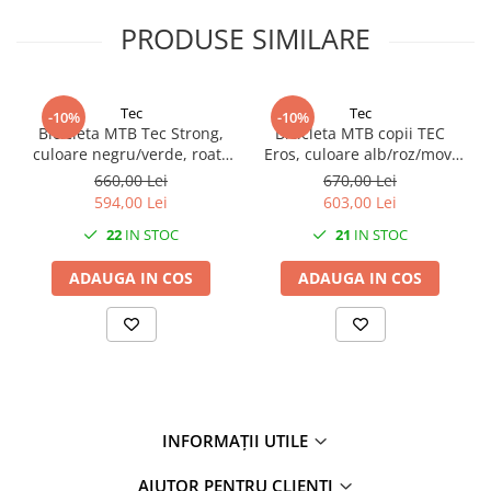
Claxon/Sonerie:
Nu
Lungime interioară minimă a piciorului:
38,5 cm
PRODUSE SIMILARE
Lungime interioară maximă a piciorului:
42,2 cm
Tec
Tec
-10%
-10%
Bicicleta MTB Tec Strong,
Bicicleta MTB copii TEC
culoare negru/verde, roata
Eros, culoare alb/roz/mov,
24", cadru din otel
roata 24", cadru din otel
660,00 Lei
670,00 Lei
594,00 Lei
603,00 Lei
22
IN STOC
21
IN STOC
ADAUGA IN COS
ADAUGA IN COS
INFORMAȚII UTILE
AJUTOR PENTRU CLIENȚI