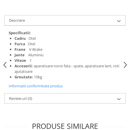
Mufe de incarcare
Piese trotinete
Placute frana trotinete
Descriere
Protectii, huse si plastice trotinete
Specificatii:
Roti trotinete electrice
Cadru
Otel
Furca
Otel
Scule
Frane
V-Brake
Anvelope-Camere
Jante
Aluminiu
Viteze
1
Anvelope
Accesorii:
aparatoare noroi fata - spate, aparatoare lant, roti
10"
ajutatoare
Greutate:
10kg
12" - 12.5"
Informatii conformitate produs
14"
16"
Review-uri
(0)
18"
20"
24"
PRODUSE SIMILARE
26"