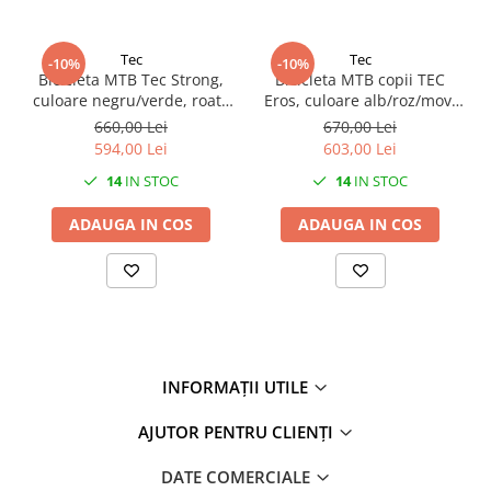
27"-27.5"
28"
Tec
Tec
29"
-10%
-10%
Bicicleta MTB Tec Strong,
Bicicleta MTB copii TEC
700"
culoare negru/verde, roata
Eros, culoare alb/roz/mov,
Camere
24", cadru din otel
roata 24", cadru din otel
660,00 Lei
670,00 Lei
594,00 Lei
603,00 Lei
10"
14
IN STOC
14
IN STOC
12" - 12.5"
14"
ADAUGA IN COS
ADAUGA IN COS
16"
18"
20"
22"
24"
26"
INFORMAȚII UTILE
27"-27.5"
AJUTOR PENTRU CLIENȚI
28"
29"
DATE COMERCIALE