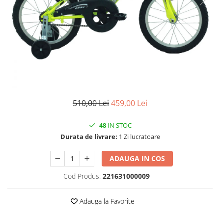
Vehicule Electrice
Scutere
Triciclete
Piese vehicule electrice
Anvelope biciclete/scuter electrice
Anvelope trotinete
Aripi trotinete
510,00 Lei
459,00 Lei
Baterii
48
IN STOC
Camere biciclete electrice
Durata de livrare:
1 Zi lucratoare
Camere trotinete
ADAUGA IN COS
Discuri frana trotinete
Diverse piese
Cod Produs:
221631000009
Far trotineta
Adauga la Favorite
Menete trotinete