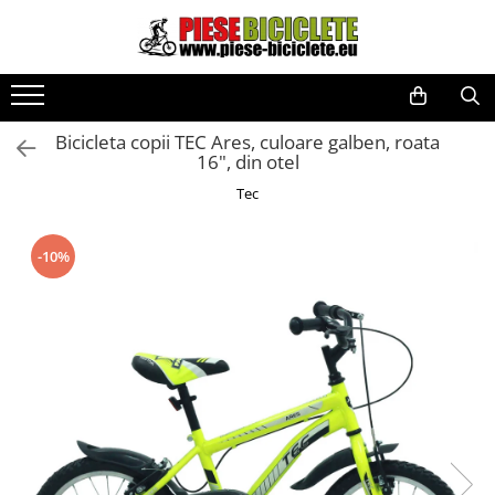
Toate Produsele
Biciclete
Bicicleta copii TEC Ares, culoare galben, roata
Biciclete fara pedale
16", din otel
City
Tec
Copii
Cursiere
-10%
Mountain Bike
Pliabile
Role
Skateboard
Trekking
Triciclete
Trotinete