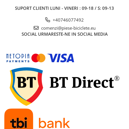
7"
SUPORT CLIENTI
LUNI - VINERI : 09-18 / S: 09-13
700"
8" - 8.5"
+40746077492
Protecții Camere
comenzi@piese-biciclete.eu
Vulcanizare
SOCIAL
URMARESTE-NE IN SOCIAL MEDIA
Transmisie & Accesorii
Accesorii Transmisie
Angrenaje
Apărătoare Lanț
Ax Pedalier
Braț Pedale
Casete
Cuvete
Ghidaj/Întinzător Lanț
Lanț