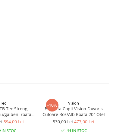
Tec
Vision
-10%
-10%
TB Tec Strong,
Bicicleta Copii Vision Faworis
Bicicleta c
u/galben, roata
Culoare Roz/Alb Roata 20" Otel
albastru,
dru din otel
ei
594,00 Lei
530,00 Lei
477,00 Lei
520,0
9
IN STOC
11
IN STOC