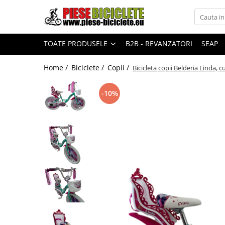
Toate Produsele
TOATE PRODUSELE
B2B - REVANZATORI
SEAP
Biciclete
Biciclete fara pedale
Home /
Biciclete /
Copii /
Bicicleta copii Belderia Linda, c
City
-10%
Copii
Cursiere
Mountain Bike
Pliabile
Role
Skateboard
Trekking
Triciclete
Trotinete