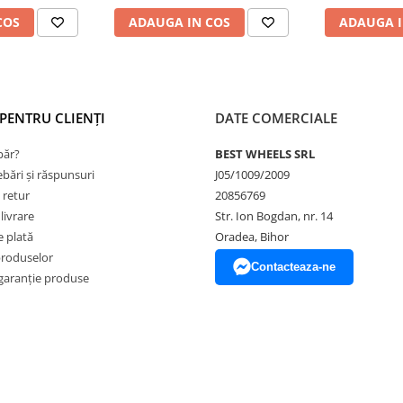
COS
ADAUGA IN COS
ADAUGA I
PENTRU CLIENȚI
DATE COMERCIALE
ăr?
BEST WHEELS SRL
ebări și răspunsuri
J05/1009/2009
 retur
20856769
livrare
Str. Ion Bogdan, nr. 14
 plată
Oradea, Bihor
produselor
Contacteaza-ne
garanție produse