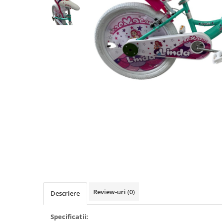
Vehicule Electrice
Scutere
Triciclete
Piese vehicule electrice
Anvelope biciclete/scuter electrice
Anvelope trotinete
Aripi trotinete
Baterii
Camere biciclete electrice
Camere trotinete
Discuri frana trotinete
Diverse piese
Review-uri
(0)
Far trotineta
Descriere
Menete trotinete
Specificatii: