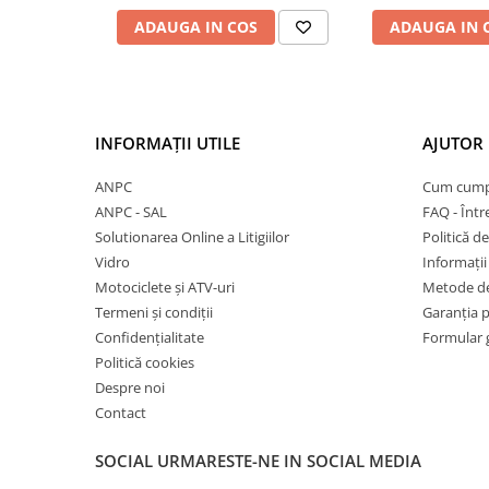
27"-27.5"
ADAUGA IN COS
ADAUGA IN 
28"
29"
700"
Camere
INFORMAȚII UTILE
AJUTOR 
10"
12" - 12.5"
ANPC
Cum cump
14"
ANPC - SAL
FAQ - Într
Solutionarea Online a Litigiilor
Politică de
16"
Vidro
Informații 
18"
Motociclete și ATV-uri
Metode de
20"
Termeni și condiții
Garanția 
22"
Confidențialitate
Formular 
24"
Politică cookies
26"
Despre noi
27"-27.5"
Contact
28"
SOCIAL
URMARESTE-NE IN SOCIAL MEDIA
29"