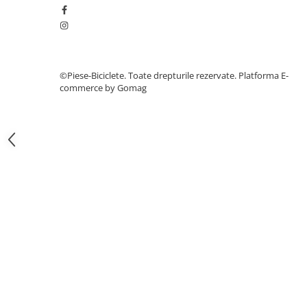
7"
700"
8" - 8.5"
Protecții Camere
©Piese-Biciclete. Toate drepturile rezervate.
Platforma E-
Vulcanizare
commerce by Gomag
Transmisie & Accesorii
Accesorii Transmisie
Angrenaje
Apărătoare Lanț
Ax Pedalier
Braț Pedale
Casete
Cuvete
Ghidaj/Întinzător Lanț
Lanț