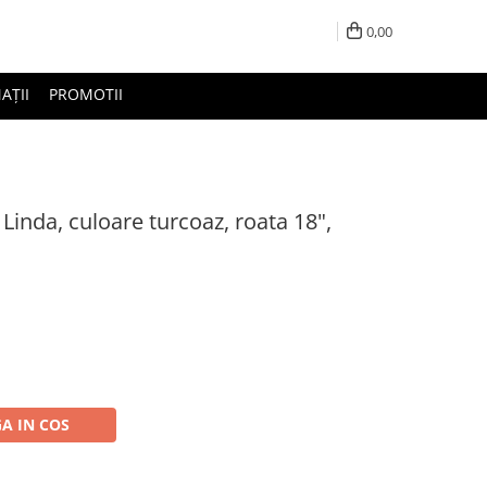
0,00
AȚII
PROMOTII
a Linda, culoare turcoaz, roata 18",
A IN COS