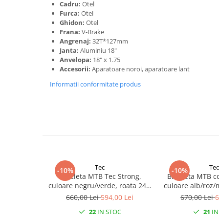
Mufe de incarcare
Cadru:
Otel
Furca:
Otel
Piese trotinete
Ghidon:
Otel
Placute frana trotinete
Frana:
V-Brake
Angrenaj:
32T*127mm
Protectii, huse si plastice trotinete
Janta:
Aluminiu 18"
Anvelopa:
18" x 1.75
Roti trotinete electrice
Accesorii:
Aparatoare noroi, aparatoare lant
Scule
Informatii conformitate produs
Anvelope-Camere
Anvelope
10"
12" - 12.5"
14"
16"
Tec
Tec
-10%
-10%
18"
Bicicleta MTB Tec Strong,
Bicicleta MTB co
20"
culoare negru/verde, roata 24",
culoare alb/roz/
cadru din otel
cadru di
24"
660,00 Lei
594,00 Lei
670,00 Lei
6
26"
22
IN STOC
21
IN