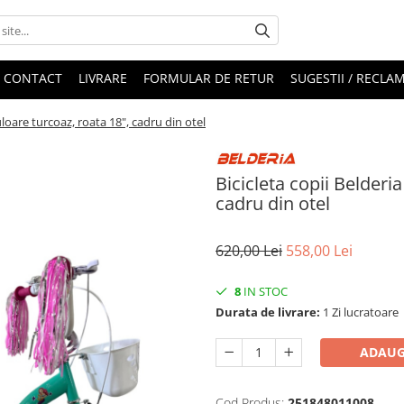
CONTACT
LIVRARE
FORMULAR DE RETUR
SUGESTII / RECLAM
uloare turcoaz, roata 18", cadru din otel
Bicicleta copii Belderi
cadru din otel
620,00 Lei
558,00 Lei
8
IN STOC
Durata de livrare:
1 Zi lucratoare
ADAUG
Cod Produs:
251848011008