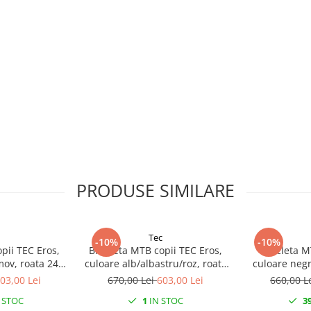
PRODUSE SIMILARE
Tec
-10%
-10%
pii TEC Eros,
Bicicleta MTB copii TEC Eros,
Bicicleta M
mov, roata 24",
culoare alb/albastru/roz, roata
culoare negr
n otel
24", cadru din otel
24", ca
03,00 Lei
670,00 Lei
603,00 Lei
660,00 L
 STOC
1
IN STOC
3