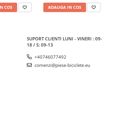
N COS
ADAUGA IN COS
ADAUG
SUPORT CLIENTI
LUNI - VINERI : 09-
18 / S: 09-13
+40746077492
comenzi@piese-biciclete.eu