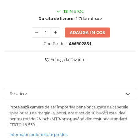
Chei Torx
Pipă Ghidon
Set Teacă+Cablu Schimbător
Frâne pe Jantă
Placute frana trotinete
Pinioane Spate
Oglinzi
10"
Ciocan
18
IN STOC
Protecție Cadru
Teacă Cablu
Furtune Frână
12" - 12.5"
Protectii, huse si plastice trotinete
Zale-Lant
Pompe
Clești
Durata de livrare:
1 Zi lucratoare
Tijă Șa
14"
Manete Frână
Cutii scule
Roti trotinete electrice
Scaun Copii
16"
ADAUGA IN COS
Ureche Schimbător
Dispozitive de Tăiere
Plăcuțe
Scule
Sonerii
18"
Dispozitive de îndreptare
Șei
Cod Produs:
AWR02851
Saboți
Suporți Bidoane Apă
20"
Prese/Extractoare
Set Cablu+Teaca
22"
Presă Lanț
Adauga la Favorite
Set Disc+Etrier
24"
Truse de Chei
26"
Sistem "R"
Șurubelnițe si Bituri
27"-27.5"
Standuri
Teacă Cablu
28"
Unelte si scule gradina
Descriere
29"
7"
Protejează camera de aer împotriva penelor cauzate de capetele
700"
spițelor sau de marginile jantei. Acest set de 10 bucăți este ideal
pentru roți de 26 inch (MTB/oraș), având dimensiunea standard
8" - 8.5"
ETRTO 18-559.
Protecții Camere
Informatii conformitate produs
Vulcanizare