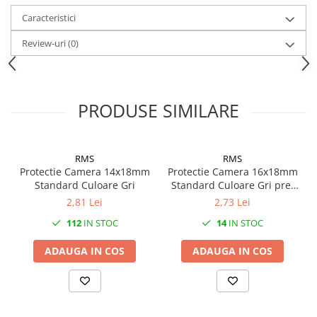
Caracteristici
Review-uri
(0)
PRODUSE SIMILARE
RMS
RMS
Protectie Camera 14x18mm
Protectie Camera 16x18mm
Standard Culoare Gri
Standard Culoare Gri pret
la bucata
2,81 Lei
2,73 Lei
112
IN STOC
14
IN STOC
ADAUGA IN COS
ADAUGA IN COS