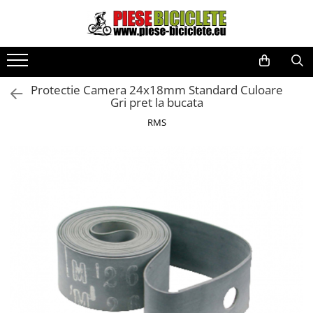
Toate Produsele
Biciclete
Protectie Camera 24x18mm Standard Culoare
Biciclete fara pedale
Gri pret la bucata
City
RMS
Copii
Cursiere
Mountain Bike
Pliabile
Role
Skateboard
Trekking
Triciclete
Trotinete