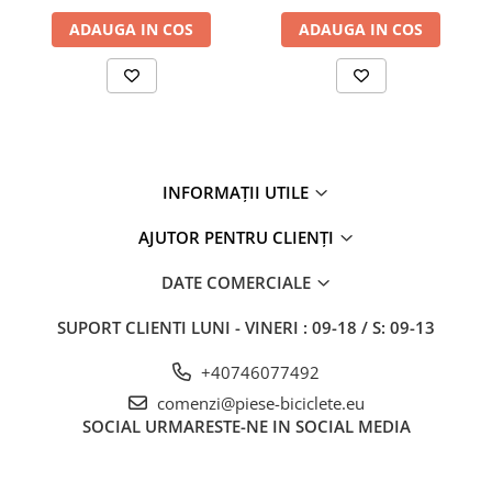
27"-27.5"
ADAUGA IN COS
ADAUGA IN COS
28"
29"
700"
Camere
10"
12" - 12.5"
INFORMAȚII UTILE
14"
AJUTOR PENTRU CLIENȚI
16"
18"
DATE COMERCIALE
20"
22"
SUPORT CLIENTI
LUNI - VINERI : 09-18 / S: 09-13
24"
+40746077492
26"
comenzi@piese-biciclete.eu
27"-27.5"
SOCIAL
URMARESTE-NE IN SOCIAL MEDIA
28"
29"