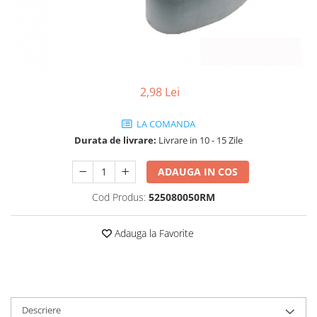
Vehicule Electrice
Scutere
Triciclete
Piese vehicule electrice
2,98 Lei
Anvelope biciclete/scuter electrice
Anvelope trotinete
LA COMANDA
Durata de livrare:
Livrare in 10 - 15 Zile
Aripi trotinete
Baterii
ADAUGA IN COS
Camere biciclete electrice
Cod Produs:
525080050RM
Camere trotinete
Discuri frana trotinete
Adauga la Favorite
Diverse piese
Far trotineta
Menete trotinete
Descriere