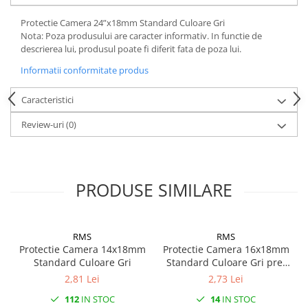
Mufe de incarcare
Piese trotinete
Protectie Camera 24”x18mm Standard Culoare Gri
Nota: Poza produsului are caracter informativ. In functie de
Placute frana trotinete
descrierea lui, produsul poate fi diferit fata de poza lui.
Protectii, huse si plastice trotinete
Informatii conformitate produs
Roti trotinete electrice
Caracteristici
Scule
Review-uri
(0)
Anvelope-Camere
Anvelope
10"
PRODUSE SIMILARE
12" - 12.5"
14"
16"
RMS
RMS
18"
Protectie Camera 14x18mm
Protectie Camera 16x18mm
20"
Standard Culoare Gri
Standard Culoare Gri pret
la bucata
24"
2,81 Lei
2,73 Lei
26"
112
IN STOC
14
IN STOC