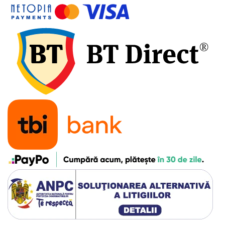
7"
700"
8" - 8.5"
Protecții Camere
Vulcanizare
Transmisie & Accesorii
Accesorii Transmisie
Angrenaje
Apărătoare Lanț
Ax Pedalier
Braț Pedale
Casete
Cuvete
Ghidaj/Întinzător Lanț
Lanț