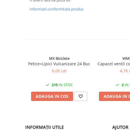
Mufe de incarcare
Informatii conformitate produs
Piese trotinete
Placute frana trotinete
Protectii, huse si plastice trotinete
Roti trotinete electrice
Scule
Anvelope-Camere
MX Biciclete
WM
Anvelope
Petice+Lipici Vulcanizare 24 Buc
Capacel ventil c
6,00 Lei
4,76 
10"
12" - 12.5"
215
IN STOC
2
IN
14"
16"
ADAUGA IN COS
ADAUGA IN 
18"
20"
24"
26"
INFORMAȚII UTILE
AJUTOR 