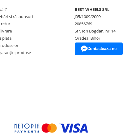
ăr?
BEST WHEELS SRL
ebări și răspunsuri
J05/1009/2009
 retur
20856769
livrare
Str. Ion Bogdan, nr. 14
 plată
Oradea, Bihor
produselor
Contacteaza-ne
garanție produse