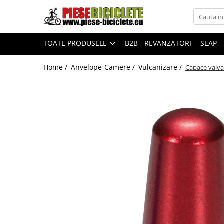
Toate Produsele
TOATE PRODUSELE
B2B - REVANZATORI
SEAP
Biciclete
Biciclete fara pedale
Home /
Anvelope-Camere /
Vulcanizare /
Capace valva
City
Copii
Cursiere
Mountain Bike
Pliabile
Role
Skateboard
Trekking
Triciclete
Trotinete