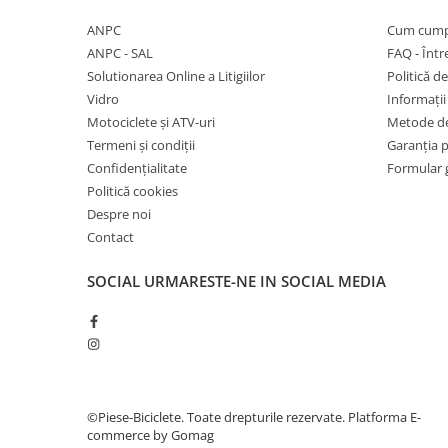
27"-27.5"
ANPC
Cum cump
28"
ANPC - SAL
FAQ - Într
29"
Solutionarea Online a Litigiilor
Politică de
700"
Vidro
Informații 
Camere
Motociclete și ATV-uri
Metode de
10"
Termeni și condiții
Garanția 
12" - 12.5"
Confidențialitate
Formular 
Politică cookies
14"
Despre noi
16"
Contact
18"
20"
SOCIAL
URMARESTE-NE IN SOCIAL MEDIA
22"
24"
26"
27"-27.5"
28"
©Piese-Biciclete. Toate drepturile rezervate.
Platforma E-
29"
commerce by Gomag