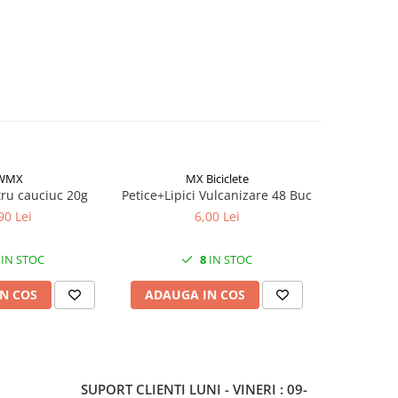
WMX
MX Biciclete
ru cauciuc 20g
Petice+Lipici Vulcanizare 48 Buc
Set 10 
bicic
90 Lei
6,00 Lei
IN STOC
8
IN STOC
N COS
ADAUGA IN COS
ADAUG
SUPORT CLIENTI
LUNI - VINERI : 09-