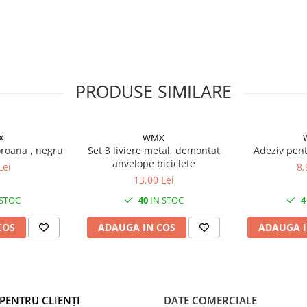
PRODUSE SIMILARE
X
WMX
oroana , negru
Set 3 liviere metal, demontat
Adeziv pent
anvelope biciclete
Lei
8,
13,00 Lei
 STOC
40
IN STOC
4
COS
ADAUGA IN COS
ADAUGA I
PENTRU CLIENȚI
DATE COMERCIALE