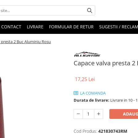
CONTACT
LIVRARE
FORMULAR DE RETUR
SUGESTII / RECLAM
 presta 2 Buc Aluminiu Rosu
Capace valva presta 2
17,25 Lei
LA COMANDA
Durata de livrare:
Livrare in 10 - 1
ADAUG
Cod Produs:
421830743RM