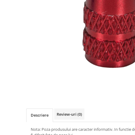
Vehicule Electrice
Scutere
Triciclete
Piese vehicule electrice
Anvelope biciclete/scuter electrice
Anvelope trotinete
Aripi trotinete
Baterii
Camere biciclete electrice
Camere trotinete
Discuri frana trotinete
Diverse piese
Review-uri
(0)
Descriere
Far trotineta
Menete trotinete
Nota: Poza produsului are caracter informativ. In functie d
fi diferit fata de poza lui.