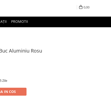
0,00
AȚII
PROMOTII
 Buc Aluminiu Rosu
5 Zile
A IN COS