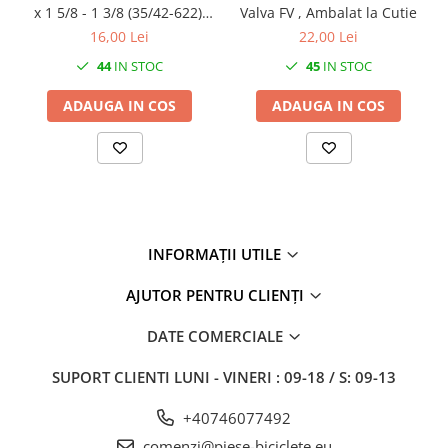
x 1 5/8 - 1 3/8 (35/42-622),
Valva FV , Ambalat la Cutie
Awina, valva AV 48mm
16,00 Lei
22,00 Lei
44
IN STOC
45
IN STOC
ADAUGA IN COS
ADAUGA IN COS
INFORMAȚII UTILE
AJUTOR PENTRU CLIENȚI
DATE COMERCIALE
SUPORT CLIENTI
LUNI - VINERI : 09-18 / S: 09-13
+40746077492
comenzi@piese-biciclete.eu