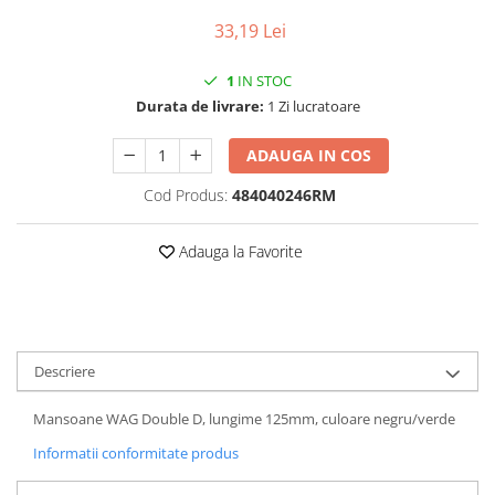
33,19 Lei
Vehicule Electrice
Scutere
1
IN STOC
Triciclete
Durata de livrare:
1 Zi lucratoare
Piese vehicule electrice
ADAUGA IN COS
Anvelope biciclete/scuter electrice
Anvelope trotinete
Cod Produs:
484040246RM
Aripi trotinete
Adauga la Favorite
Baterii
Camere biciclete electrice
Camere trotinete
Discuri frana trotinete
Descriere
Diverse piese
Mansoane WAG Double D, lungime 125mm, culoare negru/verde
Far trotineta
Informatii conformitate produs
Menete trotinete