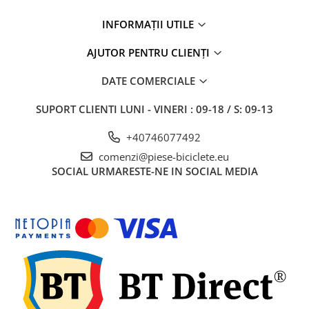
27"-27.5"
28"
INFORMAȚII UTILE
29"
AJUTOR PENTRU CLIENȚI
700"
Camere
DATE COMERCIALE
10"
SUPORT CLIENTI
LUNI - VINERI : 09-18 / S: 09-13
12" - 12.5"
14"
+40746077492
16"
comenzi@piese-biciclete.eu
18"
SOCIAL
URMARESTE-NE IN SOCIAL MEDIA
20"
22"
24"
26"
27"-27.5"
28"
29"