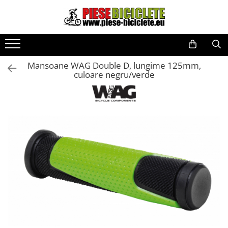
Toate Produsele
Biciclete
Mansoane WAG Double D, lungime 125mm,
Biciclete fara pedale
culoare negru/verde
City
Copii
Cursiere
Mountain Bike
Pliabile
Role
Skateboard
Trekking
Triciclete
Trotinete