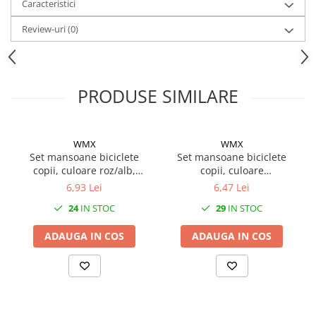
Mufe de incarcare
Caracteristici
Piese trotinete
Review-uri
(0)
Placute frana trotinete
Protectii, huse si plastice trotinete
Roti trotinete electrice
PRODUSE SIMILARE
Scule
Anvelope-Camere
WMX
WMX
Anvelope
Set mansoane biciclete
Set mansoane biciclete
copii, culoare roz/alb,
copii, culoare
10"
85mm
negru/portocaliu, 85mm
6,93 Lei
6,47 Lei
12" - 12.5"
24
IN STOC
29
IN STOC
14"
16"
ADAUGA IN COS
ADAUGA IN COS
18"
20"
24"
26"