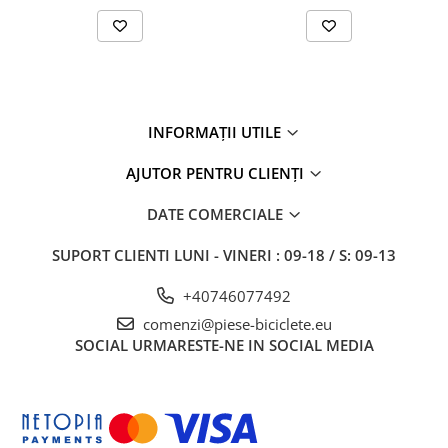
27"-27.5"
28"
29"
700"
Camere
INFORMAȚII UTILE
10"
12" - 12.5"
AJUTOR PENTRU CLIENȚI
14"
DATE COMERCIALE
16"
18"
SUPORT CLIENTI
LUNI - VINERI : 09-18 / S: 09-13
20"
+40746077492
22"
24"
comenzi@piese-biciclete.eu
SOCIAL
URMARESTE-NE IN SOCIAL MEDIA
26"
27"-27.5"
28"
29"