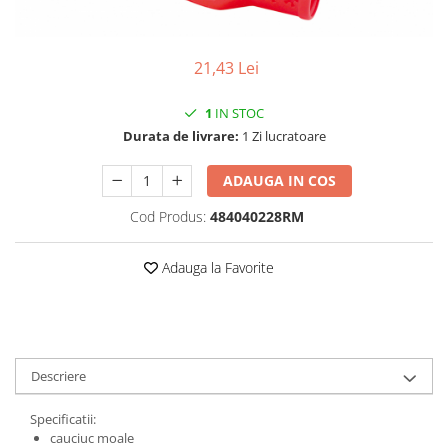
Vehicule Electrice
Scutere
21,43 Lei
Triciclete
1
IN STOC
Piese vehicule electrice
Durata de livrare:
1 Zi lucratoare
Anvelope biciclete/scuter electrice
Anvelope trotinete
ADAUGA IN COS
Aripi trotinete
Cod Produs:
484040228RM
Baterii
Camere biciclete electrice
Adauga la Favorite
Camere trotinete
Discuri frana trotinete
Diverse piese
Descriere
Far trotineta
Specificatii:
Menete trotinete
cauciuc moale