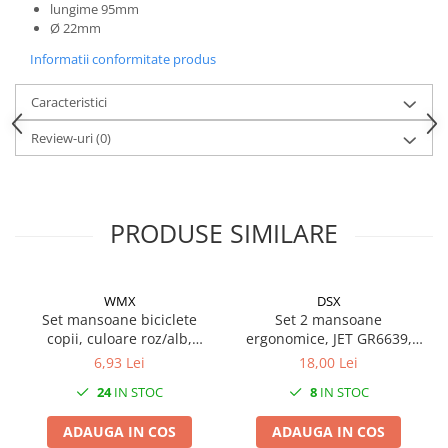
Mufe de incarcare
lungime 95mm
Ø 22mm
Piese trotinete
Informatii conformitate produs
Placute frana trotinete
Protectii, huse si plastice trotinete
Caracteristici
Roti trotinete electrice
Review-uri
(0)
Scule
Anvelope-Camere
Anvelope
PRODUSE SIMILARE
10"
12" - 12.5"
14"
WMX
DSX
Set mansoane biciclete
Set 2 mansoane
16"
copii, culoare roz/alb,
ergonomice, JET GR6639,
18"
85mm
culoare portocaliu, L
6,93 Lei
18,00 Lei
20"
133mm, inel de fixare inclus
24
IN STOC
8
IN STOC
22mm
24"
26"
ADAUGA IN COS
ADAUGA IN COS