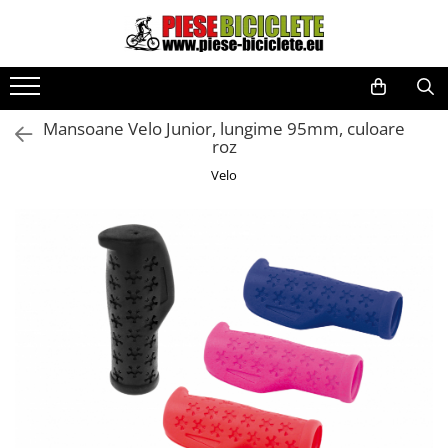
Toate Produsele
Biciclete
Mansoane Velo Junior, lungime 95mm, culoare
Biciclete fara pedale
roz
City
Velo
Copii
Cursiere
Mountain Bike
Pliabile
Role
Skateboard
Trekking
Triciclete
Trotinete