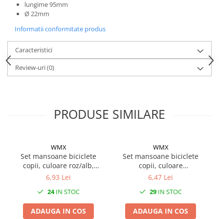
Mufe de incarcare
lungime 95mm
Ø 22mm
Piese trotinete
Informatii conformitate produs
Placute frana trotinete
Protectii, huse si plastice trotinete
Caracteristici
Roti trotinete electrice
Review-uri
(0)
Scule
Anvelope-Camere
Anvelope
PRODUSE SIMILARE
10"
12" - 12.5"
14"
WMX
WMX
Set mansoane biciclete
Set mansoane biciclete
16"
copii, culoare roz/alb,
copii, culoare
18"
85mm
negru/portocaliu, 85mm
6,93 Lei
6,47 Lei
20"
24
IN STOC
29
IN STOC
24"
26"
ADAUGA IN COS
ADAUGA IN COS