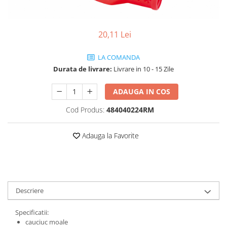
Vehicule Electrice
Scutere
20,11 Lei
Triciclete
LA COMANDA
Piese vehicule electrice
Durata de livrare:
Livrare in 10 - 15 Zile
Anvelope biciclete/scuter electrice
Anvelope trotinete
ADAUGA IN COS
Aripi trotinete
Cod Produs:
484040224RM
Baterii
Camere biciclete electrice
Adauga la Favorite
Camere trotinete
Discuri frana trotinete
Diverse piese
Descriere
Far trotineta
Specificatii:
Menete trotinete
cauciuc moale