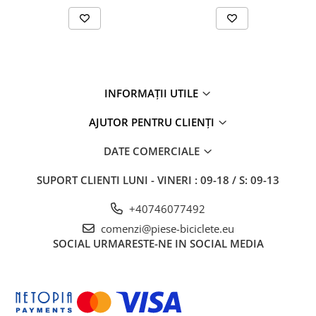
27"-27.5"
28"
29"
700"
Camere
INFORMAȚII UTILE
10"
12" - 12.5"
AJUTOR PENTRU CLIENȚI
14"
DATE COMERCIALE
16"
18"
SUPORT CLIENTI
LUNI - VINERI : 09-18 / S: 09-13
20"
+40746077492
22"
24"
comenzi@piese-biciclete.eu
SOCIAL
URMARESTE-NE IN SOCIAL MEDIA
26"
27"-27.5"
28"
29"