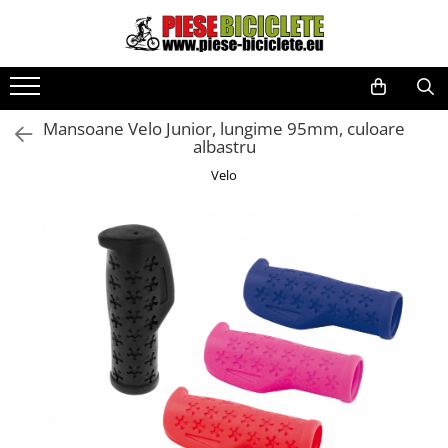
Toate Produsele
Biciclete
Mansoane Velo Junior, lungime 95mm, culoare
Biciclete fara pedale
albastru
City
Velo
Copii
Cursiere
Mountain Bike
Pliabile
Role
Skateboard
Trekking
Triciclete
Trotinete