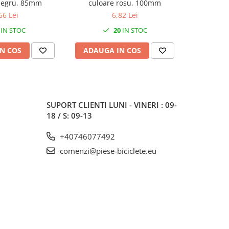
negru, 85mm
culoare rosu, 100mm
culo
66 Lei
6,82 Lei
IN STOC
20
IN STOC
N COS
ADAUGA IN COS
ADAUG
SUPORT CLIENTI
LUNI - VINERI : 09-
18 / S: 09-13
+40746077492
comenzi@piese-biciclete.eu