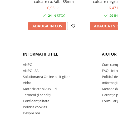
Mufe de incarcare
culoare roz/alb, 85mm
culoare negru
85
6,93 Lei
6,47 
Piese trotinete
24
IN STOC
29
IN
Placute frana trotinete
Protectii, huse si plastice trotinete
ADAUGA IN COS
ADAUGA IN 
Roti trotinete electrice
Scule
Anvelope-Camere
INFORMAȚII UTILE
AJUTOR 
Anvelope
10"
ANPC
Cum cump
ANPC - SAL
FAQ - Într
12" - 12.5"
Solutionarea Online a Litigiilor
Politică de
14"
Vidro
Informații 
16"
Motociclete și ATV-uri
Metode de
18"
Termeni și condiții
Garanția 
20"
Confidențialitate
Formular 
24"
Politică cookies
26"
Despre noi