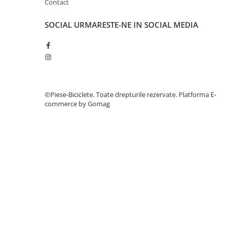
Contact
27"-27.5"
28"
SOCIAL
URMARESTE-NE IN SOCIAL MEDIA
29"
700"
Camere
10"
12" - 12.5"
©Piese-Biciclete. Toate drepturile rezervate.
Platforma E-
14"
commerce by Gomag
16"
18"
20"
22"
24"
26"
27"-27.5"
28"
29"