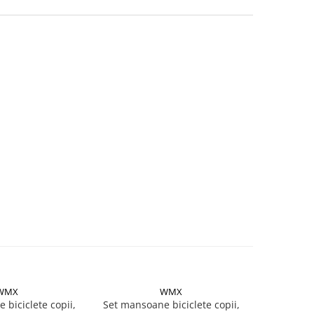
WMX
WMX
biciclete copii,
Set mansoane biciclete copii,
Set mansoa