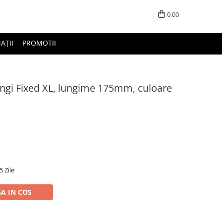
0,00
AȚII
PROMOTII
ngi Fixed XL, lungime 175mm, culoare
5 Zile
A IN COS