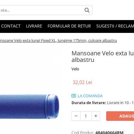
CONTACT
LIVRARE
FORMULAR DE RETUR
SUGESTII / RECLAM
soane Velo exta lungi Fixed XL, lungime 175mm, culoare albastru
Mansoane Velo exta lu
albastru
Velo
32,02 Lei
LA COMANDA
Durata de livrare:
Livrare in 10 - 1
ADAUG
Cod Produs:
484040664RM