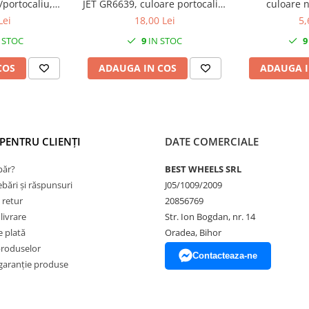
/portocaliu,
JET GR6639, culoare portocaliu,
culoare 
mm
L 133mm, inel de fixare inclus
Lei
18,00 Lei
5,
22mm
 STOC
9
IN STOC
9
COS
ADAUGA IN COS
ADAUGA I
PENTRU CLIENȚI
DATE COMERCIALE
ăr?
BEST WHEELS SRL
ebări și răspunsuri
J05/1009/2009
 retur
20856769
livrare
Str. Ion Bogdan, nr. 14
 plată
Oradea, Bihor
produselor
Contacteaza-ne
garanție produse