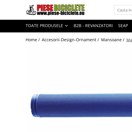
Toate Produsele
TOATE PRODUSELE
B2B - REVANZATORI
SEAP
Biciclete
Biciclete fara pedale
Home /
Accesorii-Design-Ornament /
Mansoane /
Man
City
Copii
Cursiere
Mountain Bike
Pliabile
Role
Skateboard
Trekking
Triciclete
Trotinete