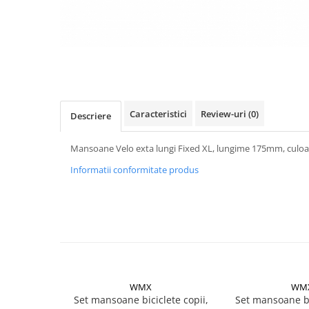
Vehicule Electrice
Scutere
Triciclete
Piese vehicule electrice
Anvelope biciclete/scuter electrice
Caracteristici
Review-uri
(0)
Descriere
Anvelope trotinete
Aripi trotinete
Mansoane Velo exta lungi Fixed XL, lungime 175mm, culoa
Baterii
Informatii conformitate produs
Camere biciclete electrice
Camere trotinete
Discuri frana trotinete
Diverse piese
Far trotineta
WMX
WM
Menete trotinete
Set mansoane biciclete copii,
Set mansoane bi