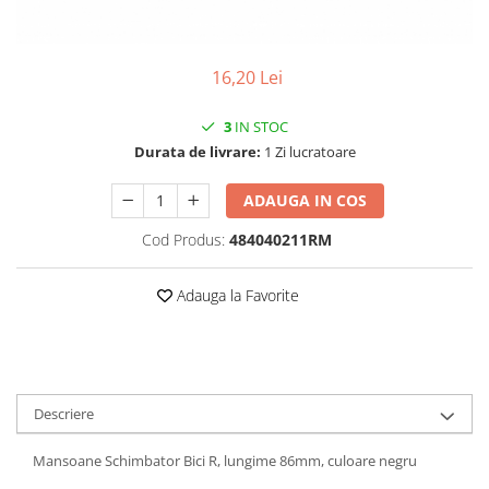
Vehicule Electrice
Scutere
16,20 Lei
Triciclete
Piese vehicule electrice
3
IN STOC
Durata de livrare:
1 Zi lucratoare
Anvelope biciclete/scuter electrice
Anvelope trotinete
ADAUGA IN COS
Aripi trotinete
Cod Produs:
484040211RM
Baterii
Camere biciclete electrice
Adauga la Favorite
Camere trotinete
Discuri frana trotinete
Diverse piese
Descriere
Far trotineta
Menete trotinete
Mansoane Schimbator Bici R, lungime 86mm, culoare negru