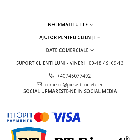
27"-27.5"
28"
29"
INFORMAȚII UTILE
700"
Camere
AJUTOR PENTRU CLIENȚI
10"
DATE COMERCIALE
12" - 12.5"
14"
SUPORT CLIENTI
LUNI - VINERI : 09-18 / S: 09-13
16"
+40746077492
18"
comenzi@piese-biciclete.eu
20"
SOCIAL
URMARESTE-NE IN SOCIAL MEDIA
22"
24"
26"
27"-27.5"
28"
29"