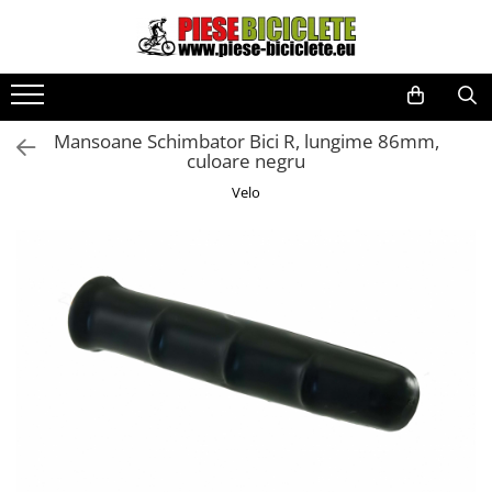
Toate Produsele
Biciclete
Mansoane Schimbator Bici R, lungime 86mm,
Biciclete fara pedale
culoare negru
City
Velo
Copii
Cursiere
Mountain Bike
Pliabile
Role
Skateboard
Trekking
Triciclete
Trotinete