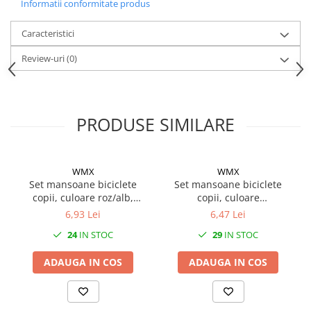
Mufe de incarcare
Informatii conformitate produs
Piese trotinete
Caracteristici
Placute frana trotinete
Review-uri
(0)
Protectii, huse si plastice trotinete
Roti trotinete electrice
Scule
PRODUSE SIMILARE
Anvelope-Camere
Anvelope
10"
WMX
WMX
Set mansoane biciclete
Set mansoane biciclete
12" - 12.5"
copii, culoare roz/alb,
copii, culoare
14"
85mm
negru/portocaliu, 85mm
6,93 Lei
6,47 Lei
16"
24
IN STOC
29
IN STOC
18"
20"
ADAUGA IN COS
ADAUGA IN COS
24"
26"