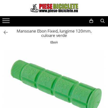
Toate Produsele
Biciclete
Mansoane Ebon Fixed, lungime 120mm,
Biciclete fara pedale
culoare verde
City
Ebon
Copii
Cursiere
Mountain Bike
Pliabile
Role
Skateboard
Trekking
Triciclete
Trotinete