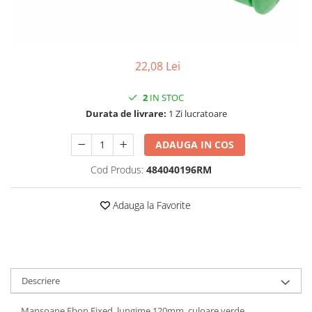
Vehicule Electrice
Scutere
Triciclete
22,08 Lei
Piese vehicule electrice
2
IN STOC
Anvelope biciclete/scuter electrice
Durata de livrare:
1 Zi lucratoare
Anvelope trotinete
Aripi trotinete
ADAUGA IN COS
Baterii
Cod Produs:
484040196RM
Camere biciclete electrice
Adauga la Favorite
Camere trotinete
Discuri frana trotinete
Diverse piese
Far trotineta
Descriere
Menete trotinete
Mansoane Ebon Fixed, lungime 120mm, culoare verde