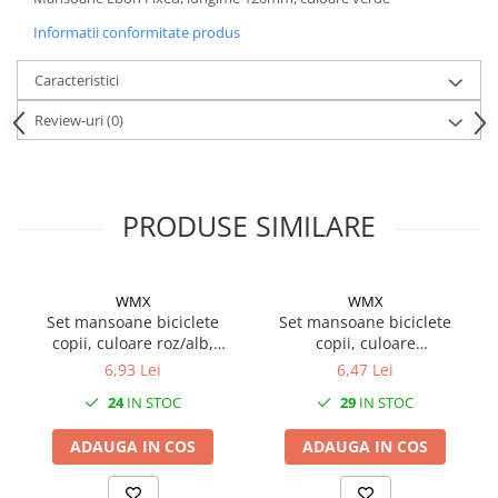
Mufe de incarcare
Informatii conformitate produs
Piese trotinete
Placute frana trotinete
Caracteristici
Protectii, huse si plastice trotinete
Review-uri
(0)
Roti trotinete electrice
Scule
Anvelope-Camere
PRODUSE SIMILARE
Anvelope
10"
WMX
WMX
12" - 12.5"
Set mansoane biciclete
Set mansoane biciclete
14"
copii, culoare roz/alb,
copii, culoare
16"
85mm
negru/portocaliu, 85mm
6,93 Lei
6,47 Lei
18"
24
IN STOC
29
IN STOC
20"
ADAUGA IN COS
ADAUGA IN COS
24"
26"