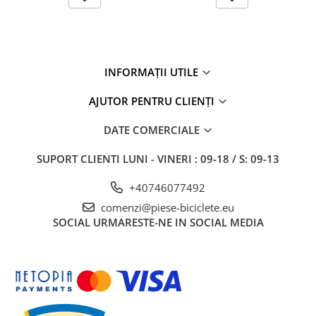
27"-27.5"
28"
29"
700"
INFORMAȚII UTILE
Camere
10"
AJUTOR PENTRU CLIENȚI
12" - 12.5"
DATE COMERCIALE
14"
16"
SUPORT CLIENTI
LUNI - VINERI : 09-18 / S: 09-13
18"
+40746077492
20"
comenzi@piese-biciclete.eu
22"
SOCIAL
URMARESTE-NE IN SOCIAL MEDIA
24"
26"
27"-27.5"
28"
29"