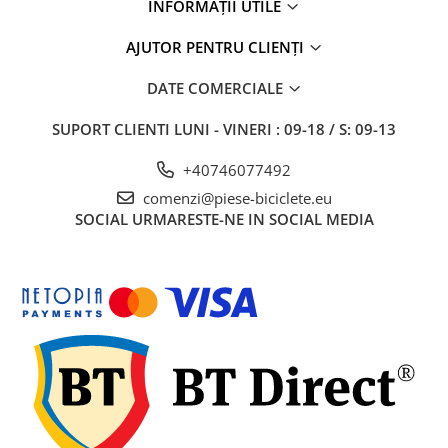
27"-27.5"
INFORMAȚII UTILE
28"
AJUTOR PENTRU CLIENȚI
29"
700"
DATE COMERCIALE
Camere
SUPORT CLIENTI
LUNI - VINERI : 09-18 / S: 09-13
10"
12" - 12.5"
+40746077492
14"
comenzi@piese-biciclete.eu
16"
SOCIAL
URMARESTE-NE IN SOCIAL MEDIA
18"
20"
22"
24"
26"
27"-27.5"
28"
29"