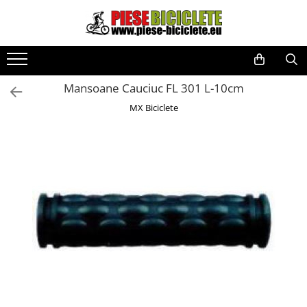
Toate Produsele
Biciclete
Mansoane Cauciuc FL 301 L-10cm
Biciclete fara pedale
MX Biciclete
City
Copii
Cursiere
Mountain Bike
Pliabile
Role
Skateboard
Trekking
Triciclete
Trotinete