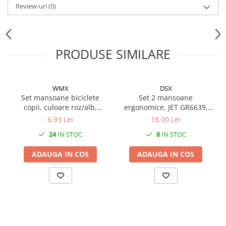
Mufe de incarcare
Review-uri
(0)
Piese trotinete
Placute frana trotinete
Protectii, huse si plastice trotinete
PRODUSE SIMILARE
Roti trotinete electrice
Scule
WMX
DSX
Anvelope-Camere
Set mansoane biciclete
Set 2 mansoane
copii, culoare roz/alb,
ergonomice, JET GR6639,
Anvelope
85mm
culoare portocaliu, L
6,93 Lei
18,00 Lei
10"
133mm, inel de fixare inclus
24
IN STOC
8
IN STOC
22mm
12" - 12.5"
14"
ADAUGA IN COS
ADAUGA IN COS
16"
18"
20"
24"
26"