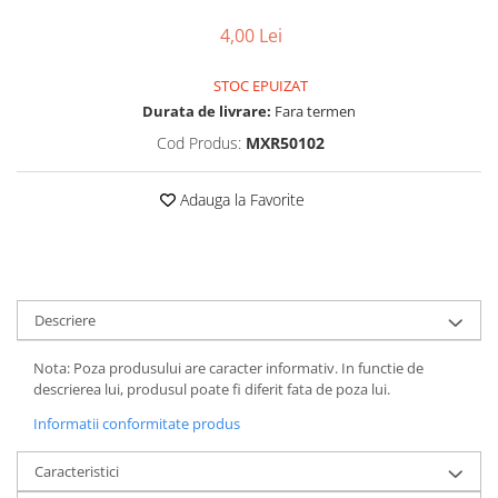
Vehicule Electrice
4,00 Lei
Scutere
STOC EPUIZAT
Triciclete
Durata de livrare:
Fara termen
Piese vehicule electrice
Cod Produs:
MXR50102
Anvelope biciclete/scuter electrice
Anvelope trotinete
Adauga la Favorite
Aripi trotinete
Baterii
Camere biciclete electrice
Descriere
Camere trotinete
Discuri frana trotinete
Nota: Poza produsului are caracter informativ. In functie de
descrierea lui, produsul poate fi diferit fata de poza lui.
Diverse piese
Informatii conformitate produs
Far trotineta
Menete trotinete
Caracteristici