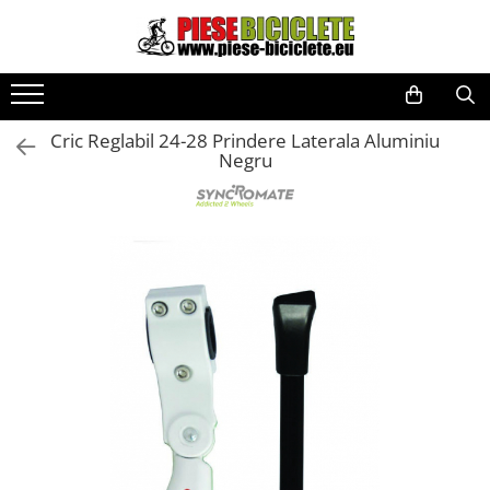
Toate Produsele
Biciclete
Cric Reglabil 24-28 Prindere Laterala Aluminiu
Biciclete fara pedale
Negru
City
Copii
Cursiere
Mountain Bike
Pliabile
Role
Skateboard
Trekking
Triciclete
Trotinete