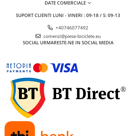
7"
DATE COMERCIALE
700"
SUPORT CLIENTI
LUNI - VINERI : 09-18 / S: 09-13
8" - 8.5"
Protecții Camere
+40746077492
Vulcanizare
comenzi@piese-biciclete.eu
SOCIAL
URMARESTE-NE IN SOCIAL MEDIA
Transmisie & Accesorii
Accesorii Transmisie
Angrenaje
Apărătoare Lanț
Ax Pedalier
Braț Pedale
Casete
Cuvete
Ghidaj/Întinzător Lanț
Lanț