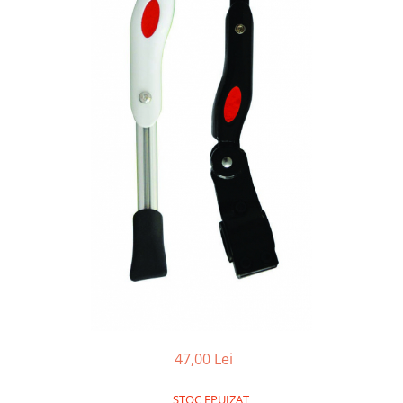
Vehicule Electrice
Scutere
Triciclete
Piese vehicule electrice
Anvelope biciclete/scuter electrice
Anvelope trotinete
Aripi trotinete
Baterii
Camere biciclete electrice
Camere trotinete
Discuri frana trotinete
Diverse piese
Far trotineta
47,00 Lei
Menete trotinete
STOC EPUIZAT