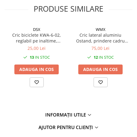
27"-27.5"
PRODUSE SIMILARE
28"
29"
700"
DSX
WMX
Camere
Cric biciclete KWA-6-02,
Cric lateral aluminiu
reglabil pe inaltime,
Ostand, prindere cadru
10"
prindere centru cadru,
spate, culoare negru,
25,00 Lei
75,00 Lei
12" - 12.5"
culoare argintiu
reglabil 24"-29"
13
IN STOC
12
IN STOC
14"
16"
ADAUGA IN COS
ADAUGA IN COS
18"
20"
22"
24"
26"
27"-27.5"
INFORMAȚII UTILE
28"
AJUTOR PENTRU CLIENȚI
29"