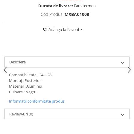
Mufe de incarcare
Durata de livrare:
Fara termen
Piese trotinete
Cod Produs:
MXBAC1008
Placute frana trotinete
Protectii, huse si plastice trotinete
Adauga la Favorite
Roti trotinete electrice
Scule
Anvelope-Camere
Descriere
Anvelope
10"
Compatibilitate : 24 – 28
Montaj : Posterior
12" - 12.5"
Material : Aluminiu
14"
Culoare : Negru
16"
Informatii conformitate produs
18"
20"
Review-uri
(0)
24"
26"